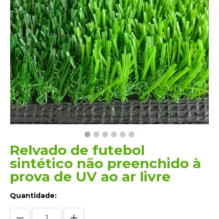
Relvado de futebol
sintético não preenchido à
prova de UV ao ar livre
Quantidade: