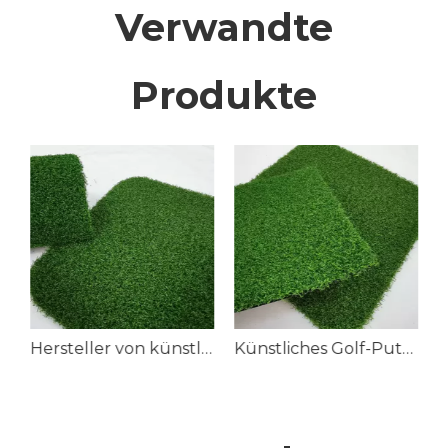
Verwandte
Produkte
lätze
Hersteller von künstlichem Sportrasen in China
Künstliches Golf-Putting-Gras