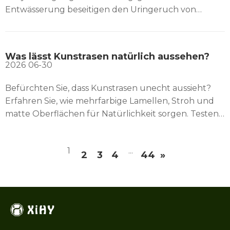
Entwässerung beseitigen den Uringeruch von
Haustieren endgültig. Werfen Sie den Schlauch weg.
Was lässt Kunstrasen natürlich aussehen?
2026
06-30
Befürchten Sie, dass Kunstrasen unecht aussieht?
Erfahren Sie, wie mehrfarbige Lamellen, Stroh und
matte Oberflächen für Natürlichkeit sorgen. Testen
Sie die Geheimnisse der Probe im Inneren.
1
...
2
3
4
44
»