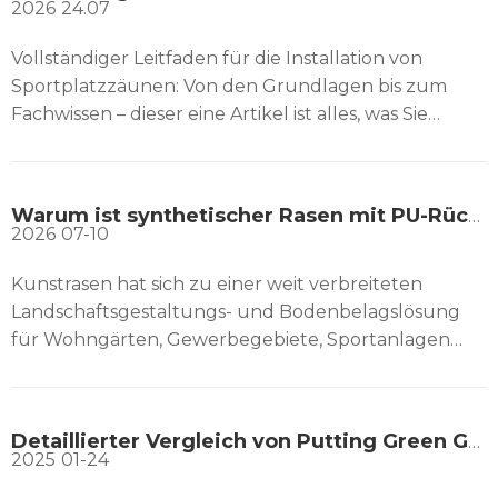
2026
24.07
Vollständiger Leitfaden für die Installation von
Sportplatzzäunen: Von den Grundlagen bis zum
Fachwissen – dieser eine Artikel ist alles, was Sie
brauchen. Ein standardmäßiger, sicherer Sportplatz
hängt nicht nur von professionellen
Kunstrasenoberflächen oder Gehwegen ab, sondern
Warum ist synthetischer Rasen mit PU-Rückenkleber besser als Latexrücken?
auch von einem entscheidenden Peripheriesystem –
2026
07-10
dem Zaunsystem. Ob Sie installieren
Kunstrasen hat sich zu einer weit verbreiteten
Landschaftsgestaltungs- und Bodenbelagslösung
für Wohngärten, Gewerbegebiete, Sportanlagen
und öffentliche Räume entwickelt. Mit Vorteilen wie
geringem Wartungsaufwand, lang anhaltendem
grünen Aussehen und hervorragender Haltbarkeit
Detaillierter Vergleich von Putting Green Grass und KDK Turf: Hauptunterschiede und Empfehlungen für den kosteneffizientesten Kunstrasen
ersetzt Kunstrasen die Tradition
2025
01-24