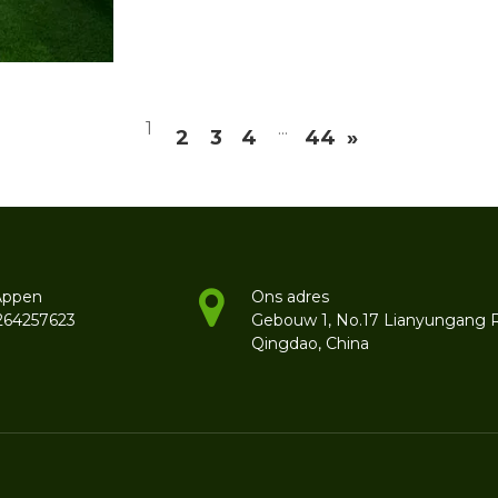
1
...
2
3
4
44
»
Appen
Ons adres
264257623
Gebouw 1, No.17 Lianyungang 
Qingdao, China