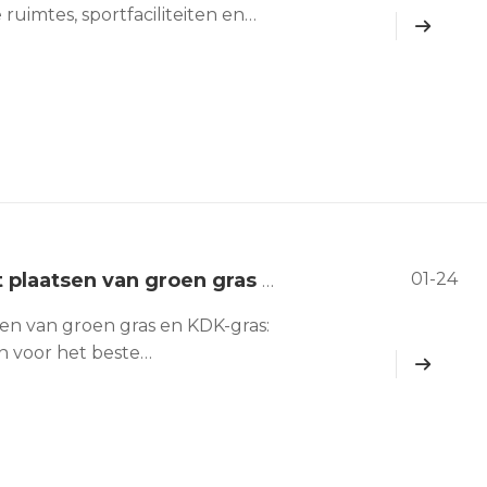
imtes, sportfaciliteiten en
einig onderhoud, een langdurig
zaamheid vervangt kunstgras de
01-24
Gedetailleerde vergelijking van het plaatsen van groen gras en KDK-gras: belangrijkste verschillen en aanbevelingen voor het beste kosteneffectieve kunstgras
sen van groen gras en KDK-gras:
n voor het beste
mende vraag naar kunstgras op
as op grote schaal toegepast om
en gras zetten