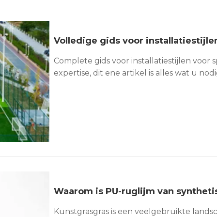
Complete gids voor installatiestijlen voor 
expertise, dit ene artikel is alles wat u no
sportlocatie is niet alleen afhankelijk van 
kunstgrasoppervlakken of bestrating, maa
randsysteem: het hekwerksysteem. Of u nu
Kunstgrasgras is een veelgebruikte lands