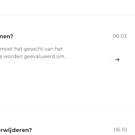
inen?
06-03
 moet het gewicht van het
age worden geëvalueerd om
hetiek te voorkomen. Stem de
tuin en de behoeften van
erwijderen?
06-10