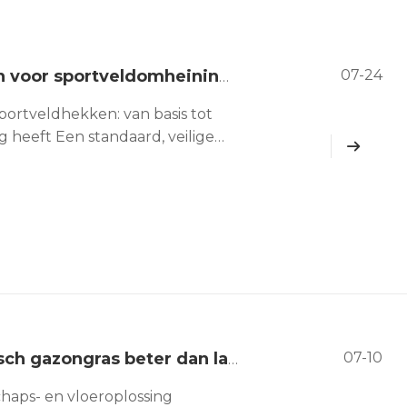
07-24
Volledige gids voor installatiestijlen voor sportveldomheiningen: van basis tot expertise, dit ene artikel is alles wat u nodig heeft
sportveldhekken: van basis tot
dig heeft Een standaard, veilige
professionele
r ook van een cruciaal
 installeert
07-10
Waarom is PU-ruglijm van synthetisch gazongras beter dan latexruggen?
chaps- en vloeroplossing