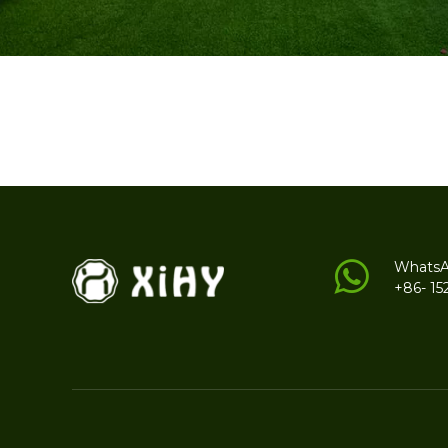
Whats
+86- 15