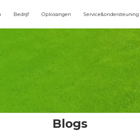
n
Bedrijf
Oplossingen
Service&ondersteuning
Economische constructie kunstgras
Blogs