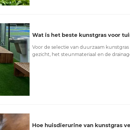
Wat is het beste kunstgras voor tu
Voor de selectie van duurzaam kunstgras
gezicht, het steunmateriaal en de drain
vervlakking, geurtjes of een slechte est
grasspecificaties af op het verkeer in uw 
huisdieren.
Hoe huisdierurine van kunstgras v