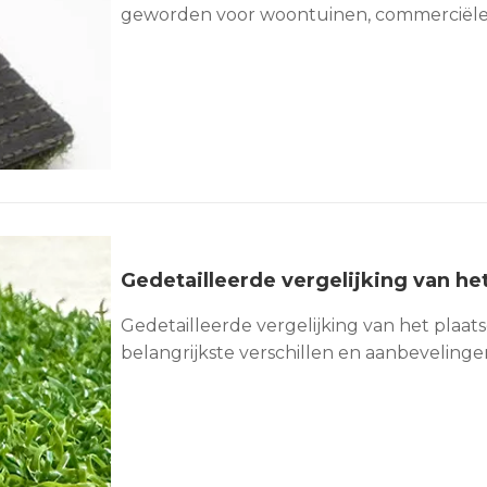
geworden voor woontuinen, commerciële ru
openbare ruimtes. Met voordelen zoals w
groen uiterlijk en een uitstekende duur
traditie
Gedetailleerde vergelijking van het plaat
belangrijkste verschillen en aanbevelinge
kosteneffectieve kunstgras Met de toene
sportvelden zijn verschillende soorten gr
aan specifieke behoeften te voldoen. Gro