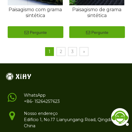
Paisagismo com grama
Paisagismo de grama
sintética
sintética
Pergunte
Pergunte
1
2
3
»
WhatsApp
+86- 15264257623
Nosso endereço
Edifício 1, No.17 Lianyungang Road, Qingdao,
China