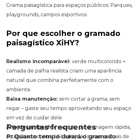
Grama paisagística para espaços públicos: Parques,
playgrounds, campos esportivos.
Por que escolher o gramado
paisagístico XiHY?
Realismo incomparável:
verde multicolorido +
camada de palha realista criam uma aparência
natural que combina perfeitamente com o
ambiente.
Baixa manutenção:
sem cortar a grama, sem
regar – gaste seu tempo aproveitando seu espaço
em vez de cuidar dele.
Perguntas frequentes
Alto desempenho:
suporte de drenagem rápida,
P: Quanto tempo durará o gramado
estabilizado contra UV, adequado para animais de