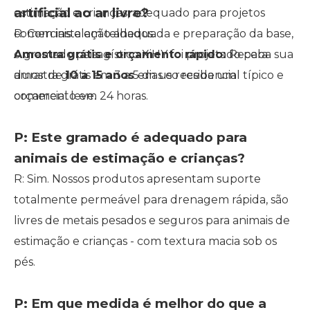
artificial ao ar livre?
estimação e crianças, adequado para projetos
comerciais e em telhados.
R: Com instalação adequada e preparação da base,
Amostra grátis e orçamento rápido:
o gramado paisagístico XiHY foi projetado para
Receba sua
amostra grátis em 3 a 5 dias e receba um
durar de
10 a 15 anos
em uso residencial típico e
orçamento em 24 horas.
comercial leve.
P: Este gramado é adequado para
animais de estimação e crianças?
R: Sim. Nossos produtos apresentam suporte
totalmente permeável para drenagem rápida, são
livres de metais pesados ​​e seguros para animais de
estimação e crianças - com textura macia sob os
pés.
P: Em que medida é melhor do que a