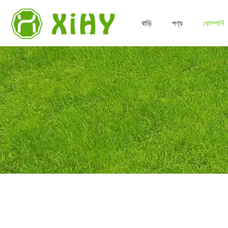
বাড়ি
পণ্য
কোম্পানি