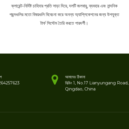
ক্লায়েন্ট-নির্দিষ্ট চাহিদার প্রতি সাড়া দিয়ে, দলটি জলবায়ু, ব্যবহার এবং নান্দনিক
পছন্দগুলির মতো বিষয়গুলি বিবেচনা করে অনন্য অ্যাপ্লিকেশনের জন্য উপযুক্ত
টার্ফ সিস্টেম তৈরি করতে পারদর্শী।
াপ
আমাদের ঠিকানা
264257623
বিল্ডিং 1, No.17 Lianyungang Road,
Qingdao, China