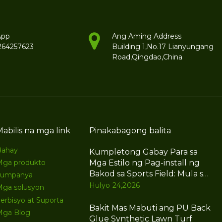
App
Ang Aming Address
264257623
Building 1,No.17 Lianyungang
Road,Qingdao,China
Mabilis na mga link
Pinakabagong balita
Bahay
Kumpletong Gabay Para sa
Mga Estilo ng Pag-install ng
Mga produkto
Bakod sa Sports Field: Mula sa
kumpanya
Mga Pangunahing Kaalaman
Hulyo 24,2026
Mga solusyon
Hanggang sa Dalubhasa, Ang
erbisyo at Suporta
Isang Artikulo na Ito Ang
Bakit Mas Mabuti ang PU Back
Mga Blog
Kailangan Mo
Glue Synthetic Lawn Turf