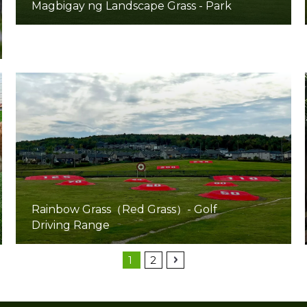
Magbigay ng Landscape Grass - Park
Rainbow Grass（Red Grass）- Golf
Driving Range
1
2