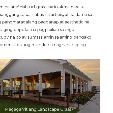
rtificial turf grass, na iniakma para sa
anggang sa panlabas na artipisyal na damo sa
 ng pangmatagalang pagganap at aesthetic na
 naging popular na pagpipilian sa mga
 study na ito ay sumasalamin sa aming pangako
ustomer sa buong mundo na naghahanap ng
Magagamit ang Landscape Grass -