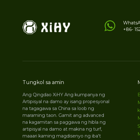
Whats
+86- 15
Tungkol sa amin
Ang Qingdao XiHY Ang kumpanya ng
Artipisyal na damo ay isang propesyonal
na tagagawa sa China sa loob ng
maraming taon. Gamit ang advanced
na kagamitan sa paggawa ng hibla ng
S
artipisyal na damo at makina ng turf,
maaari kaming magdisenyo ng iba't