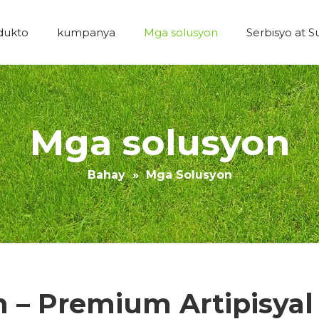
dukto
kumpanya
Mga solusyon
Serbisyo at S
Economic Construction Artipisyal na Grass
Mga solusyon
Bahay
»
Mga Solusyon
 – Premium Artipisyal 