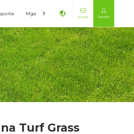
uporta
Mga Blog
Makipag-ugnayan sa Amin
Sundin
Email
na Turf Grass