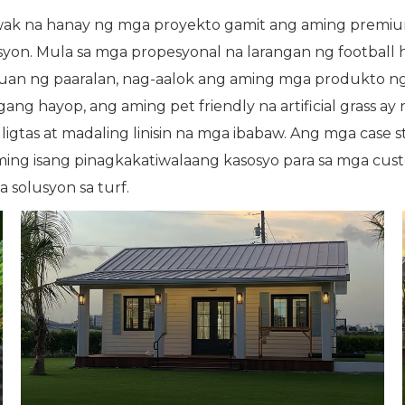
a hanay ng mga proyekto gamit ang aming premium na a
yon. Mula sa mga propesyonal na larangan ng football h
alaruan ng paaralan, nag-aalok ang aming mga produkto
ng hayop, ang aming pet friendly na artificial grass ay
g ligtas at madaling linisin na mga ibabaw. Ang mga case
ming isang pinagkakatiwalaang kasosyo para sa mga c
solusyon sa turf.