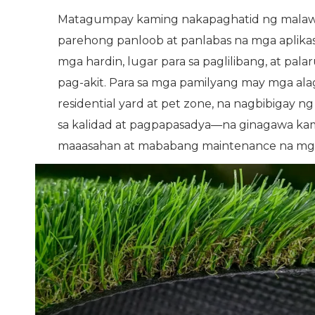
Matagumpay kaming nakapaghatid ng malawak n
parehong panloob at panlabas na mga aplikas
mga hardin, lugar para sa paglilibang, at p
pag-akit. Para sa mga pamilyang may mga alaga
residential yard at pet zone, na nagbibigay n
sa kalidad at pagpapasadya—na ginagawa ka
maaasahan at mababang maintenance na mga 