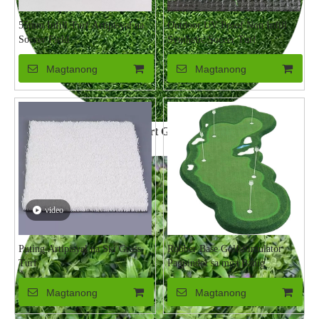
55mm Infill Turf Artipisyal na
Outdoor UV Proof Non Infill
Soccer Field
Synthetic Soccer Turf
Magtanong
Magtanong
Sport Grass
video
Puting Artipisyal na Ski Grass
Rubber Base Golf Simulator
Turf
Pagpindot sa mga Banig
Magtanong
Magtanong