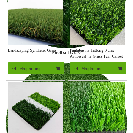
Landscaping Synthetic Grass
Panlabas na Tatlong Kulay
Football Grass
Artipisyal na Grass Turf Carpet
Magtanong
Magtanong