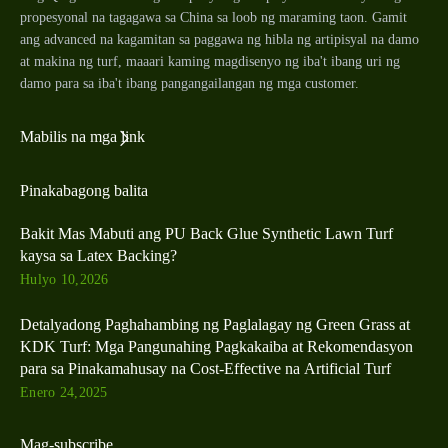
propesyonal na tagagawa sa China sa loob ng maraming taon. Gamit
ang advanced na kagamitan sa paggawa ng hibla ng artipisyal na damo
at makina ng turf, maaari kaming magdisenyo ng iba't ibang uri ng
damo para sa iba't ibang pangangailangan ng mga customer.
Mabilis na mga link
Pinakabagong balita
Bakit Mas Mabuti ang PU Back Glue Synthetic Lawn Turf
kaysa sa Latex Backing?
Hulyo 10,2026
Detalyadong Paghahambing ng Paglalagay ng Green Grass at
KDK Turf: Mga Pangunahing Pagkakaiba at Rekomendasyon
para sa Pinakamahusay na Cost-Effective na Artificial Turf
Enero 24,2025
Mag-subscribe