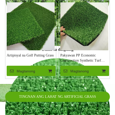
Damo sa dingding
Artipisyal na Golf Putting Grass
Pakyawan PP Economic
Construction Synthetic Turf
Grass Carpet
Magtanong
Magtanong
TINGNAN ANG LAHAT NG ARTIFICIAL GRASS
PRODUCTS