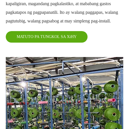
kapaligiran, magandang pagkalastiko, at mababang gastos
pagkatapos ng pagpapanatili. Ito ay walang paggapas, walang
pagtutubig, walang pagsabog at may simpleng pag-install.
MATUTO PA TUNGKOL SA XiHY