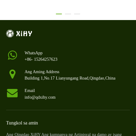
WhatsApp
+86- 15264257623
Ang Aming Address
Building 1,No.17 Lianyungang Road,Qingdao,China
Email
info@qdxihy.com
Tungkol sa amin
Ang Qingdao XiHY Ang kumpanya ng Artipisyal na damo ay isang