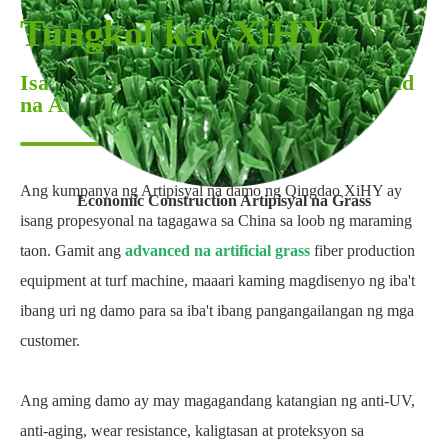
Tungkol kay XiHY
Isang Ekspertong Provider ng De-kalidad
na Artipisyal na Turf
Ang kumpanya ng Artipisyal na damo ng Qingdao XiHY ay
Economic Construction Artipisyal na Grass
isang propesyonal na tagagawa sa China sa loob ng maraming
taon. Gamit ang
advanced na artificial grass
fiber production
equipment at turf machine, maaari kaming magdisenyo ng iba't
ibang uri ng damo para sa iba't ibang pangangailangan ng mga
customer.
Ang aming damo ay may magagandang katangian ng anti-UV,
anti-aging, wear resistance, kaligtasan at proteksyon sa