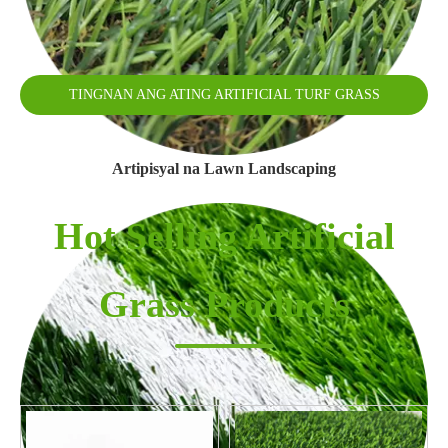
TINGNAN ANG ATING ARTIFICIAL TURF GRASS
SERIES
Artipisyal na Lawn Landscaping
Hot Selling Artificial
Grass Products