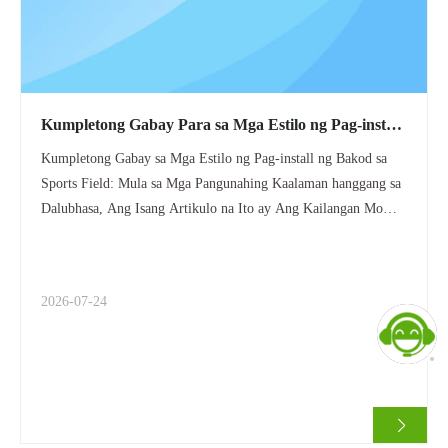
Kumpletong Gabay Para sa Mga Estilo ng Pag-install
ng Bakod sa Sports Field: Mula sa Mga Pangunahing
Kumpletong Gabay sa Mga Estilo ng Pag-install ng Bakod sa
Kaalaman Hanggang sa Dalubhasa, Ang Isang
Sports Field: Mula sa Mga Pangunahing Kaalaman hanggang sa
Artikulo na Ito Ang Kailangan Mo
Dalubhasa, Ang Isang Artikulo na Ito ay Ang Kailangan Mo
Ang isang pamantayan, ligtas na lugar ng palakasan ay
nakadepende hindi lamang sa mga propesyonal na artipisyal na
ibabaw ng damo o simento kundi pati na rin sa isang
2026-07-24
mahalagang peripheral system—ang sistema ng eskrima. Kung
ikaw ay nag-install