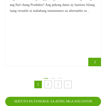
ang Iba't ibang Produkto? Ang pekeng damo ay lumitaw bilang
isang versatile at mababang maintenance na alternatibo sa
natural na damo, gracing residential backyards, commercial
landscapes, sports fields, playgrounds, at kahit rooftop gardens.
Gayunpaman, para sa mga mamimili, i-install
1
2
3
»
MATUTO PA TUNGKOL SA ATING MGA SOLUSYON