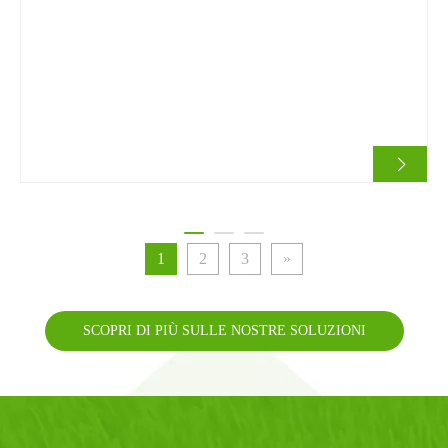
installa
1
2
3
»
SCOPRI DI PIÙ SULLE NOSTRE SOLUZIONI