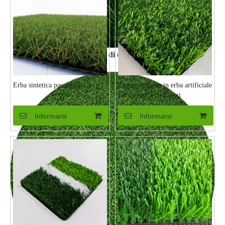
Erba di calcio
Erba sintetica paesaggistica
Tappeto erboso in erba artificiale
per esterni a tre colori
Informarsi
Informarsi