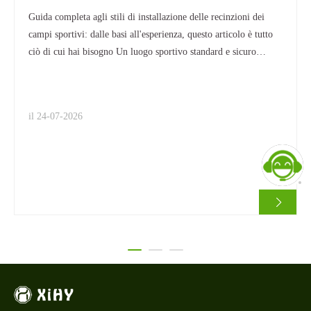
recinzioni dei campi sportivi: dalle basi alla
Guida completa agli stili di installazione delle recinzioni dei
competenza, questo articolo è tutto ciò di cui hai
campi sportivi: dalle basi all'esperienza, questo articolo è tutto
bisogno
ciò di cui hai bisogno Un luogo sportivo standard e sicuro
dipende non solo da superfici o pavimentazioni in erba
artificiale professionale, ma anche da un sistema periferico
cruciale: il sistema di recinzione. Sia che tu sia installato
il 24-07-2026