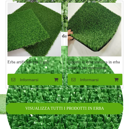
Erba da muro
Erba artificiale per il golf
Tappeto in erba sintetica in erba
sintetica per costruzioni
economiche in PP all'ingrosso
Informarsi
Informarsi
VISUALIZZA TUTTI I PRODOTTI IN ERBA
ARTIFICIALE