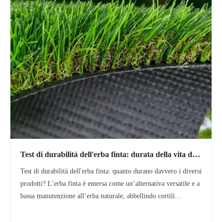
Test di durabilità dell'erba finta: durata della vita del
tappeto erboso del prato
Test di durabilità dell'erba finta: quanto durano davvero i diversi
prodotti? L’erba finta è emersa come un’alternativa versatile e a
bassa manutenzione all’erba naturale, abbellindo cortili
residenziali, paesaggi commerciali, campi sportivi, campi da
gioco e persino giardini pensili. Eppure, per i consumatori,