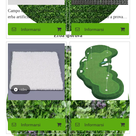
Campo da calcio artificiale in
Tappeto erboso da calcio
erba artificiale con riempimento
sintetico non riempito a prova di
da 55 mm
raggi UV per esterni
Informarsi
Informarsi
Erba sportiva
video
Tappeto erboso artificiale bianco
Tappetini per colpire il
per erba da sci
simulatore di golf con base in
gomma
Informarsi
Informarsi