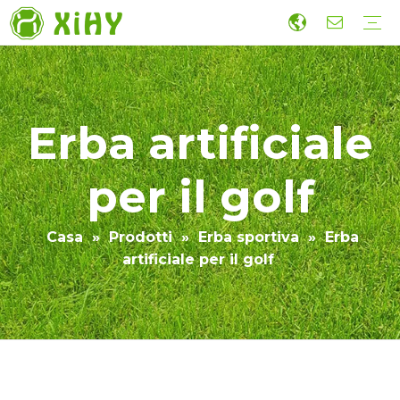
Paesaggistica del prato artificiale
Erba da calcio
Erba sportiva
Erba da muro
Accessori
Erba artificiale per costruzioni economiche
Produzione
Ricerca e sviluppo
Sostenibilità
Collaborazione
Guida
Video
Erba artificiale
per il golf
Casa
»
Prodotti
»
Erba sportiva
»
Erba
artificiale per il golf