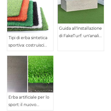
Guida all'installazione
di FakeTurf: un'analisi
Tipi di erba sintetica
completa dell'erba
sportiva: costruisci
paesaggistica e
campi sportivi
dell'erba sportiva
durevoli e ad alte
prestazioni
Erba artificiale per lo
sport: il nuovo