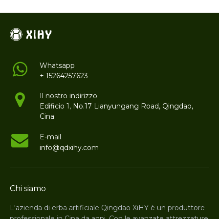
favorito degli sport
moderni
Whatsapp
+ 15264257623
Il nostro indirizzo
Edificio 1, No.17 Lianyungang Road, Qingdao,
Cina
E-mail
info@qdxihy.com
Chi siamo
L'azienda di erba artificiale Qingdao XiHY è un produttore
professionale in Cina da anni. Con le avanzate attrezzature