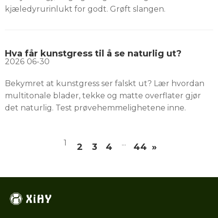
kjæledyrurinlukt for godt. Grøft slangen.
Hva får kunstgress til å se naturlig ut?
2026
06-30
Bekymret at kunstgress ser falskt ut? Lær hvordan
multitonale blader, tekke og matte overflater gjør
det naturlig. Test prøvehemmelighetene inne.
1
...
2
3
4
44
»