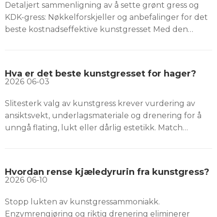
Detaljert sammenligning av å sette grønt gress og
KDK-gress: Nøkkelforskjeller og anbefalinger for det
beste kostnadseffektive kunstgresset Med den
økende etterspørselen etter kunstgress på
idrettsbaner, har forskjellige typer gressbaner blitt
brukt mye for å møte spesifikke behov. Sette grønt
Hva er det beste kunstgresset for hager?
gress
2026
06-03
Slitesterk valg av kunstgress krever vurdering av
ansiktsvekt, underlagsmateriale og drenering for å
unngå flating, lukt eller dårlig estetikk. Match
torvspesifikasjoner til hagen dins behov for trafikk og
kjæledyr.
Hvordan rense kjæledyrurin fra kunstgress?
2026
06-10
Stopp lukten av kunstgressammoniakk.
Enzymrengjøring og riktig drenering eliminerer