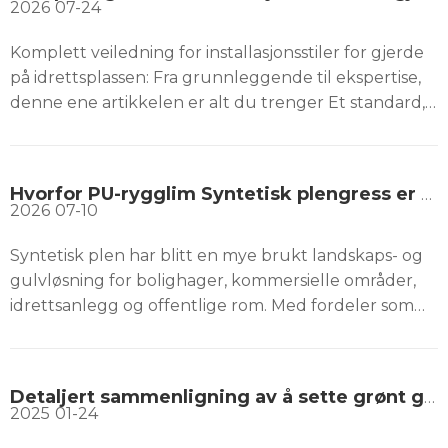
2026
07-24
Komplett veiledning for installasjonsstiler for gjerde
på idrettsplassen: Fra grunnleggende til ekspertise,
denne ene artikkelen er alt du trenger Et standard,
trygt idrettssted avhenger ikke bare av profesjonelle
kunstgressoverflater eller fortau, men også av et
avgjørende perifert system – gjerdesystemet. Enten
Hvorfor PU-rygglim Syntetisk plengress er bedre enn lateksunderlag?
du er installert
2026
07-10
Syntetisk plen har blitt en mye brukt landskaps- og
gulvløsning for bolighager, kommersielle områder,
idrettsanlegg og offentlige rom. Med fordeler som
lite vedlikehold, langvarig grønt utseende og
utmerket slitestyrke, erstatter kunstgresset
tradisjonen
Detaljert sammenligning av å sette grønt gress og KDK-gress: Viktige forskjeller og anbefalinger for det beste kostnadseffektive kunstgresset
2025
01-24