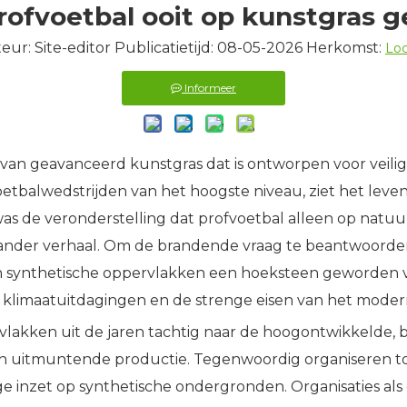
ofvoetbal ooit op kunstgras 
eur: Site-editor Publicatietijd: 08-05-2026 Herkomst:
Loc
Informeer
 van geavanceerd kunstgras dat is ontworpen voor veili
balwedstrijden van het hoogste niveau, ziet het levend
was de veronderstelling dat profvoetbal alleen op nat
el ander verhaal. Om de brandende vraag te beantwoorde
 van synthetische oppervlakken een hoeksteen geworden 
 klimaatuitdagingen en de strenge eisen van het moder
ervlakken uit de jaren tachtig naar de hoogontwikkelde
n uitmuntende productie. Tegenwoordig organiseren to
e inzet op synthetische ondergronden. Organisaties al