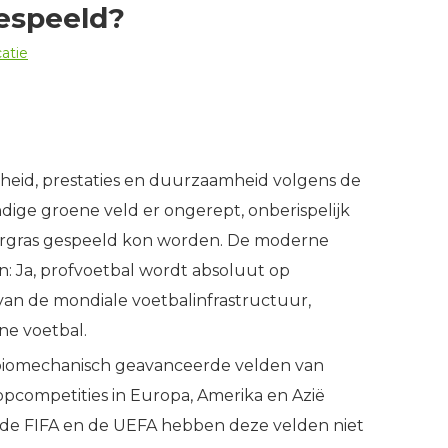
gespeeld?
atie
gheid, prestaties en duurzaamheid volgens de
ige groene veld er ongerept, onberispelijk
uurgras gespeeld kon worden. De moderne
n: Ja, profvoetbal wordt absoluut op
van de mondiale voetbalinfrastructuur,
ne voetbal.
, biomechanisch geavanceerde velden van
pcompetities in Europa, Amerika en Azië
s de FIFA en de UEFA hebben deze velden niet