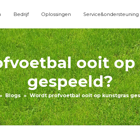
n
Bedrijf
Oplossingen
Service&ondersteuning
Economische constructie kunstgras
fvoetbal ooit op
gespeeld?
»
Blogs
»
Wordt profvoetbal ooit op kunstgras ge