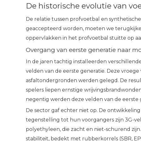
De historische evolutie van vo
De relatie tussen profvoetbal en synthetisc
geaccepteerd worden, moeten we terugkijken 
oppervlakken in het profvoetbal stuitte op 
Overgang van eerste generatie naar m
In de jaren tachtig installeerden verschill
velden van de eerste generatie. Deze vroege 
asfaltondergronden werden gelegd. De result
spelers liepen ernstige wrijvingsbrandwonde
negentig werden deze velden van de eerste g
De sector gaf echter niet op. De ontwikkelin
tegenstelling tot hun voorgangers zijn 3G-v
polyethyleen, die zacht en niet-schurend zij
stabiliteit, bedekt met rubberkorrels (SBR, 