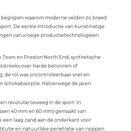
 te begrijpen waarom moderne velden zo breed
port. De eerste introductie van kunstmatige
kingen van vroege productietechnologieën.
on Town en Preston North End, synthetische
chtstreeks over harde betonnen of
, de rol was oncontroleerbaar snel en
an schokabsorptie. Halverwege de jaren
en revolutie teweeg in de sport. In
 tussen 40 mm en 60 mm) gemaakt van
n: een laag zand aan de onderkant voor
titutie en natuurlijke penetratie van noppen.