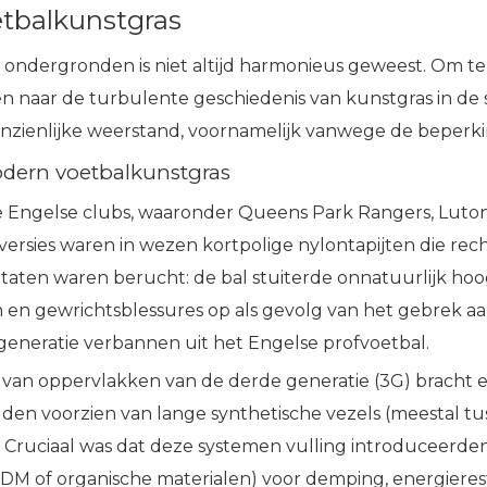
etbalkunstgras
he ondergronden is niet altijd harmonieus geweest. Om
naar de turbulente geschiedenis van kunstgras in de s
aanzienlijke weerstand, voornamelijk vanwege de beper
odern voetbalkunstgras
ende Engelse clubs, waaronder Queens Park Rangers, Lut
versies waren in wezen kortpolige nylontapijten die re
aten waren berucht: de bal stuiterde onnatuurlijk hoog
n en gewrichtsblessures op als gevolg van het gebrek a
eneratie verbannen uit het Engelse profvoetbal.
g van oppervlakken van de derde generatie (3G) bracht e
elden voorzien van lange synthetische vezels (meestal
n. Cruciaal was dat deze systemen vulling introduceerde
EPDM of organische materialen) voor demping, energieres