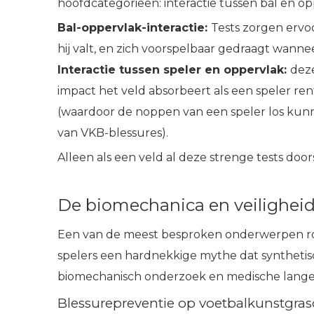
hoofdcategorieën: interactie tussen bal en op
Bal-oppervlak-interactie:
Tests zorgen ervoo
hij valt, en zich voorspelbaar gedraagt ​​wann
Interactie tussen speler en oppervlak:
deze
impact het veld absorbeert als een speler re
(waardoor de noppen van een speler los kunn
van VKB-blessures).
Alleen als een veld al deze strenge tests doorst
De biomechanica en veiligheid
Een van de meest besproken onderwerpen rond
spelers een hardnekkige mythe dat synthetis
biomechanisch onderzoek en medische langet
Blessurepreventie op voetbalkunstgra