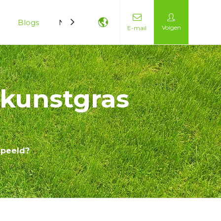
Blogs
Neem contact met ons op
Volgen
E-mail
 kunstgras
speeld?