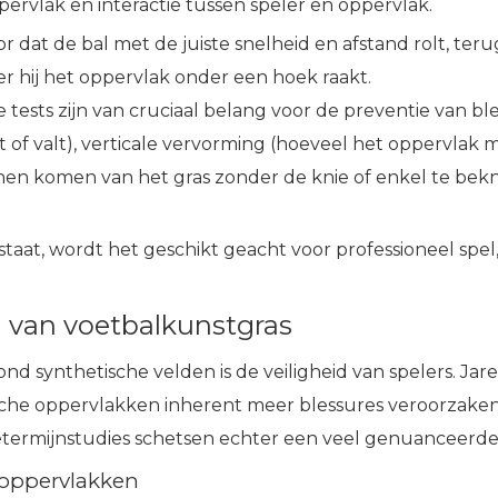
pervlak en interactie tussen speler en oppervlak.
r dat de bal met de juiste snelheid en afstand rolt, te
eer hij het oppervlak onder een hoek raakt.
 tests zijn van cruciaal belang voor de preventie van b
nt of valt), verticale vervorming (hoeveel het oppervla
en komen van het gras zonder de knie of enkel te bekne
aat, wordt het geschikt geacht voor professioneel spel, zod
 van voetbalkunstgras
 synthetische velden is de veiligheid van spelers. Jar
che oppervlakken inherent meer blessures veroorzaken 
ermijnstudies schetsen echter een veel genuanceerder
soppervlakken