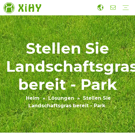
Künstliche Rasenlandschaftsgestaltung
Fußballrasen
Sportrasen
Wandgras
Zubehör
Wirtschaftlicher Kunstrasen für den Bau
Produktion
Forschung und Entwicklung
Nachhaltigkeit
Zusammenarbeit
Führung
Video
Stellen Sie
Landschaftsgra
bereit - Park
Heim
»
Lösungen
»
Stellen Sie
Landschaftsgras bereit - Park