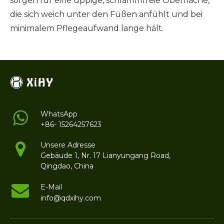
sorgen für eine üppige, schlammfreie Oberfläche,
die sich weich unter den Füßen anfühlt und bei
minimalem Pflegeaufwand lange hält.
WhatsApp
+86- 15264257623
Unsere Adresse
Gebäude 1, Nr. 17 Lianyungang Road,
Qingdao, China
E-Mail
info@qdxihy.com