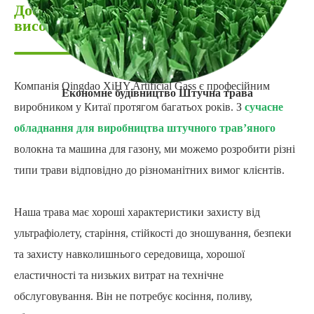
Досвідчений постачальник
високоякісного штучного покриття
Компанія Qingdao XiHY Artificial Gass є професійним
Економне будівництво Штучна трава
виробником у Китаї протягом багатьох років. З
сучасне
обладнання для виробництва штучного трав’яного
волокна та машина для газону, ми можемо розробити різні
типи трави відповідно до різноманітних вимог клієнтів.
Наша трава має хороші характеристики захисту від
ультрафіолету, старіння, стійкості до зношування, безпеки
та захисту навколишнього середовища, хорошої
еластичності та низьких витрат на технічне
обслуговування. Він не потребує косіння, поливу,