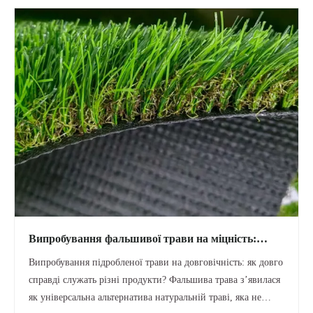
Випробування фальшивої трави на міцність:
термін служби газонного килимового покриття
Випробування підробленої трави на довговічність: як довго
справді служать різні продукти? Фальшива трава з’явилася
як універсальна альтернатива натуральній траві, яка не