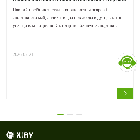
спортивного майданчика: від основ до досвіду, ця
Повний посібник зі стилів встановлення огорожі
стаття — усе, що вам потрібно
спортивного майданчика: від основ до досвіду, ця стаття —
усе, що вам потрібно. Стандартне, безпечне спортивне
місце залежить не лише від професійного покриття зі
штучної трави чи тротуару, але й від важливої ​​
периферійної системи — системи огорожі. Незалежно від
2026-07-24
того, чи ви встановлюєте