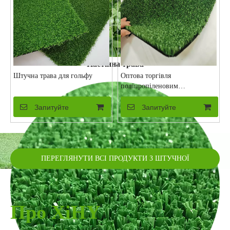
Настінна трава
Штучна трава для гольфу
Оптова торгівля
поліпропіленовим
економічним будівельним
килимом із синтетичного
Запитуйте
Запитуйте
газону
ПЕРЕГЛЯНУТИ ВСІ ПРОДУКТИ З ШТУЧНОЇ
ТРАВИ
Про XiHY