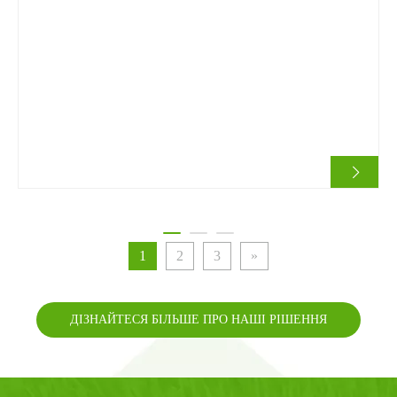
потребує догляду, прикрашаючи подвір’я житлових
будинків, комерційні ландшафти, спортивні майданчики,
ігрові майданчики та навіть сади на дахах. Проте для
споживачів установіть
1
2
3
»
ДІЗНАЙТЕСЯ БІЛЬШЕ ПРО НАШІ РІШЕННЯ