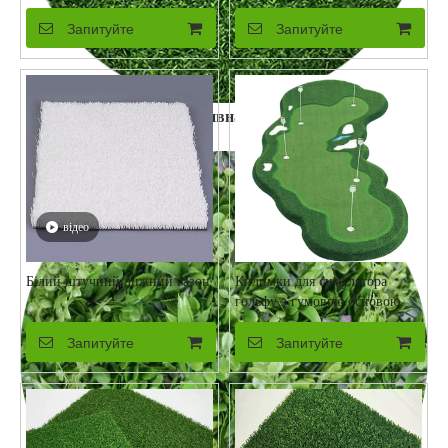
до ультрафіолетового
випромінювання
Запитуйте
Запитуйте
Спортивна трава
відео
Білий штучний лижний газон
Килимки для симулятора
гольфу з гумовою основою
Запитуйте
Запитуйте