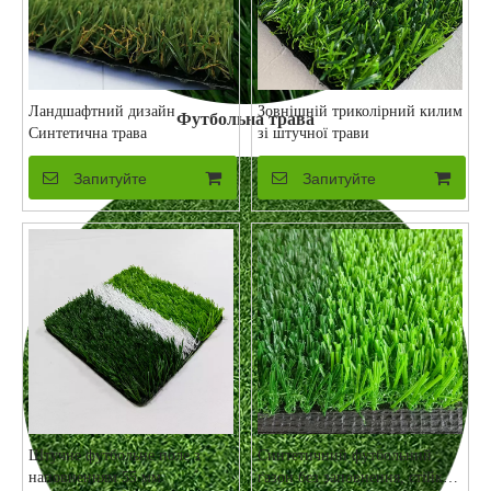
Ландшафтний дизайн
Зовнішній триколірний килим
Футбольна трава
Синтетична трава
зі штучної трави
Запитуйте
Запитуйте
Штучне футбольне поле з
Синтетичний футбольний
наповненням 55 мм
газон без заповнення, стійкий