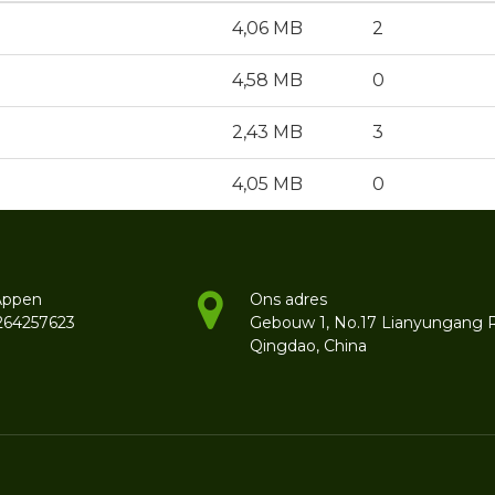
4,06 MB
2
4,58 MB
0
2,43 MB
3
4,05 MB
0
Appen
Ons adres
264257623
Gebouw 1, No.17 Lianyungang 
Qingdao, China