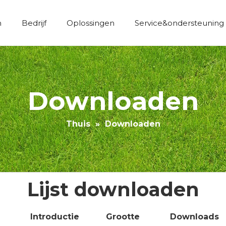
n
Bedrijf
Oplossingen
Service&ondersteuning
Economische constructie kunstgras
Downloaden
Thuis
»
Downloaden
Lijst downloaden
Introductie
Grootte
Downloads