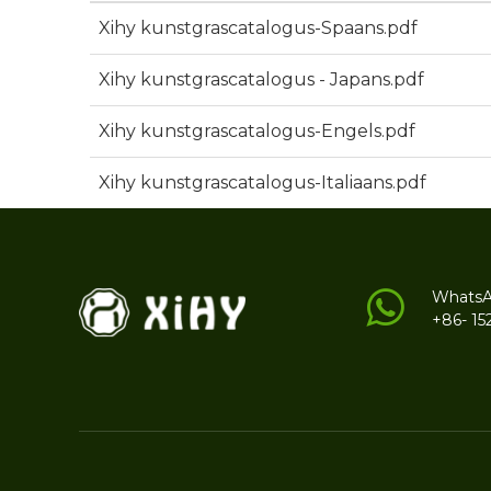
Xihy kunstgrascatalogus-Spaans.pdf
Xihy kunstgrascatalogus - Japans.pdf
Xihy kunstgrascatalogus-Engels.pdf
Xihy kunstgrascatalogus-Italiaans.pdf
Whats
+86- 15