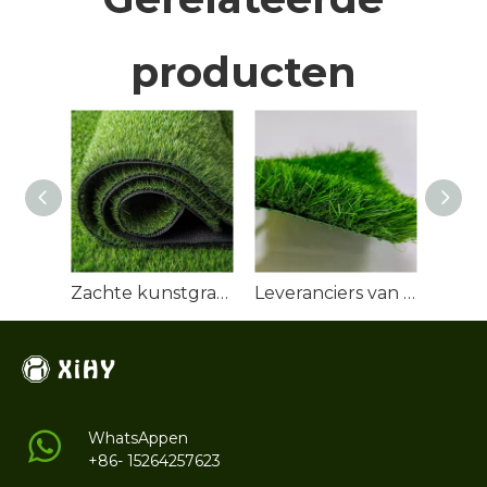
producten
Zachte kunstgrasgrasrol
Leveranciers van kunstgrasgras
WhatsAppen
+86- 15264257623