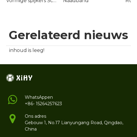
U-vormige spijkers Schroefspijkers
Naadband
Rubberdeeltjes
Gerelateerd nieuws
inhoud is leeg!
WhatsAppen
+86- 15264257623
Ons adres
Gebouw 1, No.17 Lianyungang Road, Qingdao,
China