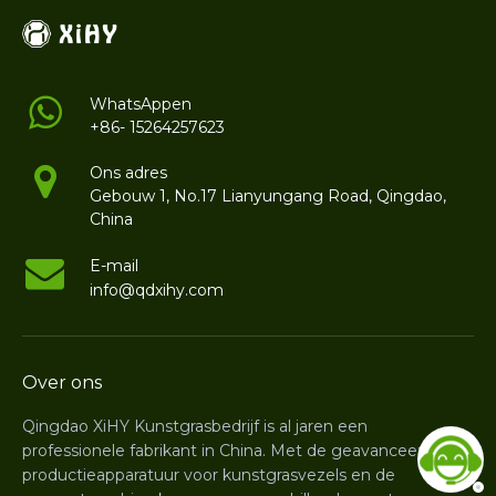
infill en non-infill
voetbalgrasvariëteiten
om een ​​optimale
WhatsAppen
selectie te
+86- 15264257623
begeleiden
Ons adres
Gebouw 1, No.17 Lianyungang Road, Qingdao,
China
E-mail
info@qdxihy.com
Over ons
Qingdao XiHY Kunstgrasbedrijf is al jaren een
professionele fabrikant in China. Met de geavanceerde
productieapparatuur voor kunstgrasvezels en de