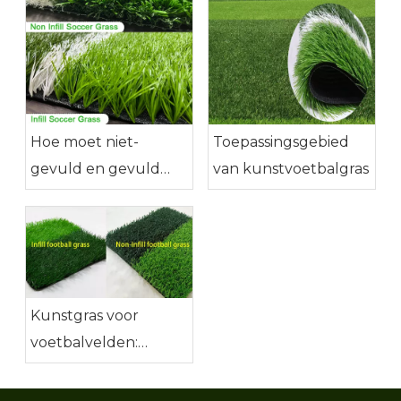
Hoe moet niet-
Toepassingsgebied
gevuld en gevuld
van kunstvoetbalgras
voetbalgras worden
geselecteerd bij de
aanleg van een
kunstgrasvoetbalveld?
Kunstgras voor
voetbalvelden:
diepgaande
vergelijking tussen