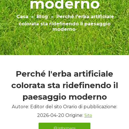
moderno
Casa
»
Blog
»
Perché l'erba artificiale
colorata sta ridefinendo il paesaggio
moderno
Perché l'erba artificiale
colorata sta ridefinendo il
paesaggio moderno
Autore: Editor del sito Orario di pubblicazione:
2026-04-20 Origine:
Sito
Informarsi