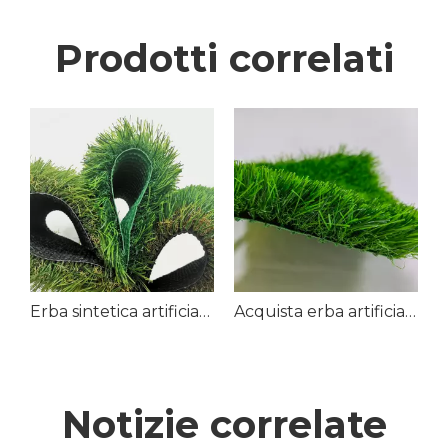
Prodotti correlati
tico da giardino in erba artificiale
Erba sintetica artificiale per esterni
Acquista erba artificiale paesaggistica verde
Notizie correlate