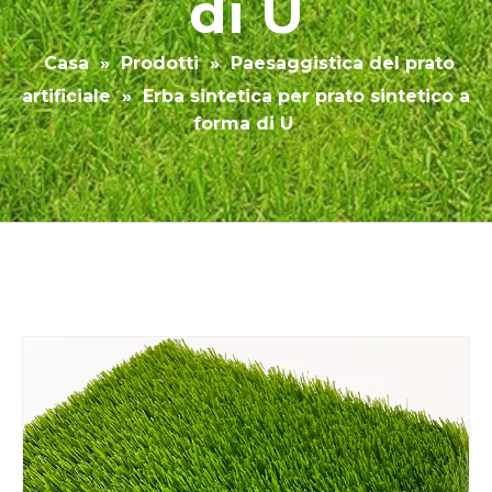
di U
Casa
»
Prodotti
»
Paesaggistica del prato
artificiale
»
Erba sintetica per prato sintetico a
forma di U