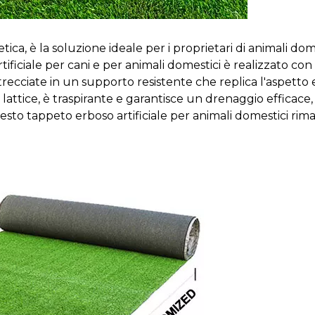
tica, è la soluzione ideale per i proprietari di animali d
ficiale per cani e per animali domestici è realizzato con 
recciate in un supporto resistente che replica l'aspetto e 
ttice, è traspirante e garantisce un drenaggio efficace, r
questo tappeto erboso artificiale per animali domestici rim