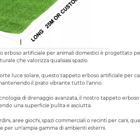
to erboso artificiale per animali domestici è progettato p
urale che valorizza qualsiasi spazio.
 forte luce solare, questo tappeto erboso artificiale per c
 mantenendo il prato vibrante tutto l'anno.
ologia di drenaggio avanzata, il nostro tappeto erboso art
do una superficie pulita e asciutta.
rdini, aree giochi, spazi commerciali o recinti per cani, qu
nte per un'ampia gamma di ambienti esterni.