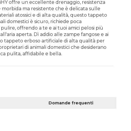
i XiHY offre un eccellente drenaggio, resistenza
e morbida ma resistente che è delicata sulle
riali atossici e di alta qualità, questo tappeto
ali domestici è sicuro, richiede poca
ulire, offrendo a te e ai tuoi amici pelosi più
ll'aria aperta. Dì addio alle zampe fangose ​​e ai
tro tappeto erboso artificiale di alta qualità per
i proprietari di animali domestici che desiderano
a pulita, affidabile e bella.
Domande frequenti