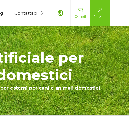
og
Contattaci
Seguire
E-mail
ificiale per
 domestici
e per esterni per cani e animali domestici