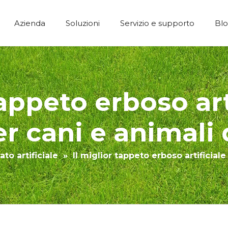
Azienda
Soluzioni
Servizio e supporto
Bl
Erba artificiale per costruzioni economiche
tappeto erboso art
er cani e animali
to artificiale
»
Il miglior tappeto erboso artificial