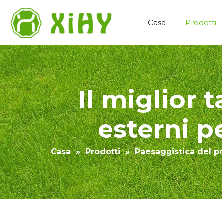
Casa
Prodotti
Paesaggistica del prato artificiale
Il miglior 
esterni p
Casa
»
Prodotti
»
Paesaggistica del pra