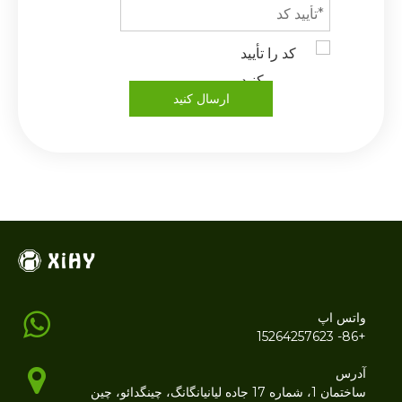
ارسال کنید
واتس اپ
+86- 15264257623
آدرس
ساختمان 1، شماره 17 جاده لیانیانگانگ، چینگدائو، چین