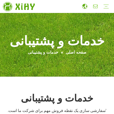
محوطه سازی چمن مصنوعی
چمن فوتبال
چمن ورزشی
چمن دیواری
لوازم جانبی
چمن مصنوعی ساخت و ساز اقتصادی
تولید
تحقیق و توسعه
پایداری
همکاری
راهنما
ویدئو
خدمات و پشتیبانی
صفحه اصلی
»
خدمات و پشتیبانی
خدمات و پشتیبانی
'سفارشی سازی یک نقطه فروش مهم برای شرکت ما است.