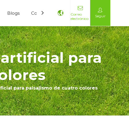
Blogs
Contáctenos
Correo
Seguir
electrónico
rtificial para
olores
ficial para paisajismo de cuatro colores