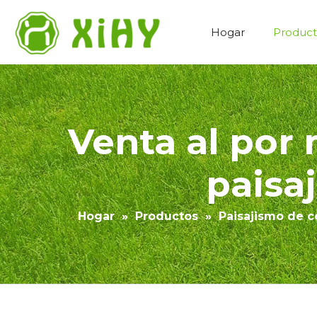
Hogar
Product
Paisajismo de césped artificial
Venta al por 
paisa
Hogar
»
Productos
»
Paisajismo de cé