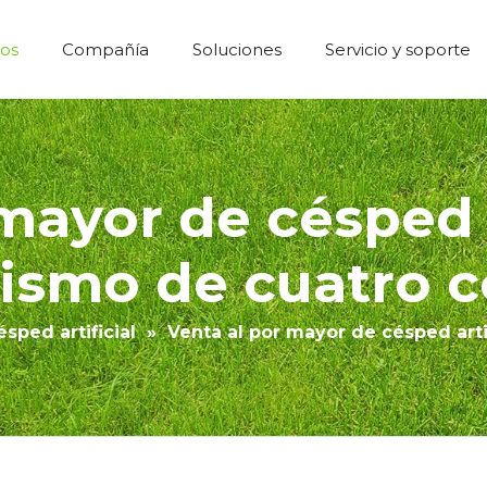
os
Compañía
Soluciones
Servicio y soporte
Césped Artificial Construcción Económica
mayor de césped a
jismo de cuatro c
sped artificial
»
Venta al por mayor de césped arti