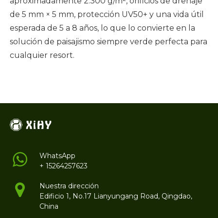
aproximadamente 2.300 g/m², orificios de drenaje
de 5 mm × 5 mm, protección UV50+ y una vida útil
esperada de 5 a 8 años, lo que lo convierte en la
solución de paisajismo siempre verde perfecta para
cualquier resort.
WhatsApp
+ 15264257623
Nuestra dirección
Edificio 1, No.17 Lianyungang Road, Qingdao,
China