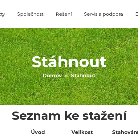
ty
Společnost
Řešení
Servis a podpora
Ekonomická výstavba Umělá tráva
Stáhnout
Domov
»
Stáhnout
Seznam ke stažení
Úvod
Velikost
Stahován