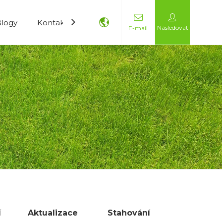
Blogy
Kontaktujte nás
Následovat
E-mail
í
Aktualizace
Stahování