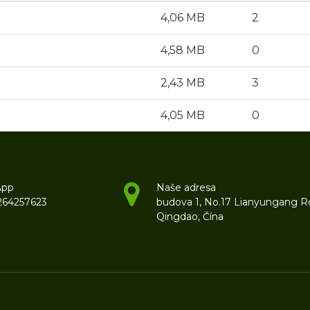
4,06 MB
2
4,58 MB
0
2,43 MB
3
4,05 MB
0
App
Naše adresa
264257623
budova 1, No.17 Lianyungang R
Qingdao, Čína