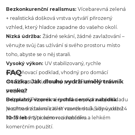
Bezkonkurenční realismus:
Vícebarevná zelená
+ realistická došková vrstva vytváří přirozený
vzhled, který hladce zapadne do vašeho okolí.
Nízká údržba:
Žádné sekání, žádné zavlažování –
věnujte svůj čas užívání si svého prostoru místo
toho, abyste se o něj starali.
Vysoký výkon:
UV stabilizovaný, rychle
FAQ
odvodňovací podklad, vhodný pro domácí
Otázka: Jak dlouho vydrží umělý trávník
mazlíčky a děti, vhodný pro střešní a komerční
venku?
projekty.
Bezplatný vzorek a rychlá cenová nabídka:
Odpověď: Při správné instalaci a přípravě podkladu
Nechte si zdarma zaslat vzorek do 3-5 dnů a do 24
je zahradní trávník XiHY navržen tak, aby vydržel
hodin obdržíte cenovou nabídku.
10-15 let
v typickém rezidenčním a lehkém
komerčním použití.