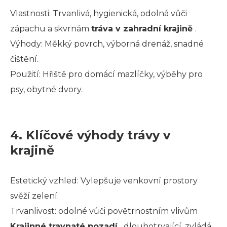
Vlastnosti: Trvanlivá, hygienická, odolná vůči
zápachu a skvrnám
tráva v zahradní krajině
.
Výhody: Měkký povrch, výborná drenáž, snadné
čištění.
Použití: Hřiště pro domácí mazlíčky, výběhy pro
psy, obytné dvory.
4. Klíčové výhody trávy v
krajině
Estetický vzhled: Vylepšuje venkovní prostory
svěží zelení.
Trvanlivost: odolné vůči povětrnostním vlivům
Krajinné travnaté pozadí
, dlouhotrvající, zvládá