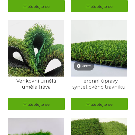
Zeptejte se
Zeptejte se
video
Venkovní umělá
Terénní úpravy
umělá tráva
syntetického trávníku
Zeptejte se
Zeptejte se