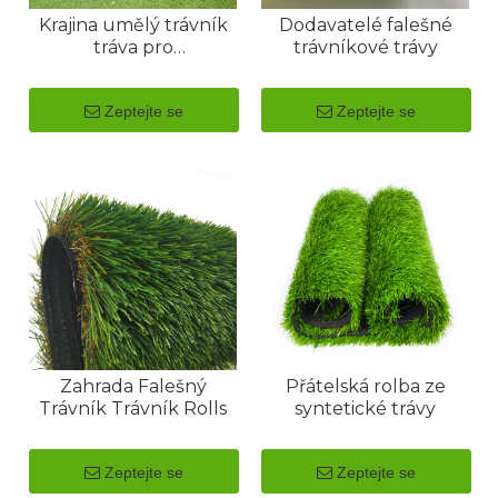
Krajina umělý trávník
Dodavatelé falešné
tráva pro
trávníkové trávy
předzahrádku
Zeptejte se
Zeptejte se
Zahrada Falešný
Přátelská rolba ze
Trávník Trávník Rolls
syntetické trávy
Zeptejte se
Zeptejte se