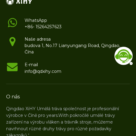
WhatsApp
+86- 15264257623
Naše adresa
budova 1, No.17 Lianyungang Road, Qingdao,
Čína
E-mail
info@qdxihy.com
O nás
Qingdao XiHY Umělá tráva společnost je profesionální
výrobce v Číně pro years.With pokročilé umělé trávy
zařízení na výrobu vláken a trávník stroje, můžeme
navrhnout různé druhy trávy pro různé požadavky
zákazníků '.