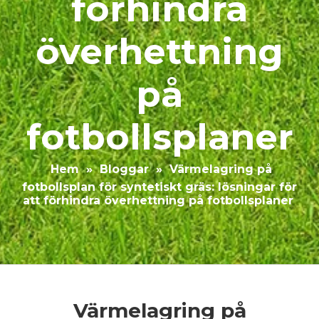
förhindra
överhettning
på
fotbollsplaner
Hem
»
Bloggar
»
Värmelagring på
fotbollsplan för syntetiskt gräs: lösningar för
att förhindra överhettning på fotbollsplaner
Värmelagring på