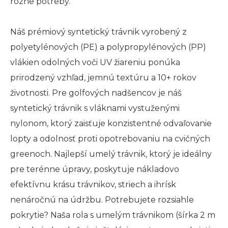
rôzne potreby.
Náš prémiový syntetický trávnik vyrobený z
polyetylénových (PE) a polypropylénových (PP)
vlákien odolných voči UV žiareniu ponúka
prirodzený vzhľad, jemnú textúru a 10+ rokov
životnosti. Pre golfových nadšencov je náš
syntetický trávnik s vláknami vystuženými
nylonom, ktorý zaisťuje konzistentné odvaľovanie
lopty a odolnosť proti opotrebovaniu na cvičných
greenoch. Najlepší umelý trávnik, ktorý je ideálny
pre terénne úpravy, poskytuje nákladovo
efektívnu krásu trávnikov, striech a ihrísk
nenáročnú na údržbu. Potrebujete rozsiahle
pokrytie? Naša rola s umelým trávnikom (šírka 2 m