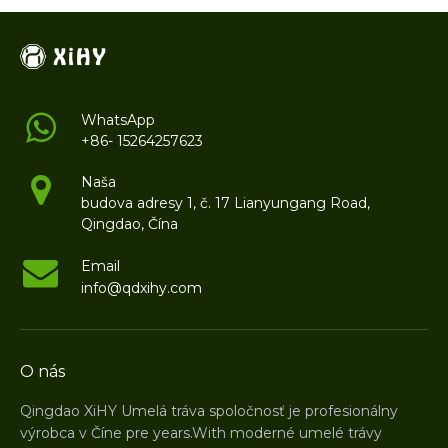
WhatsApp
+86- 15264257623
Naša
budova adresy 1, č. 17 Lianyungang Road,
Qingdao, Čína
Email
info@qdxihy.com
O nás
Qingdao XiHY Umelá tráva spoločnosť je profesionálny
výrobca v Číne pre years.With moderné umelé trávy