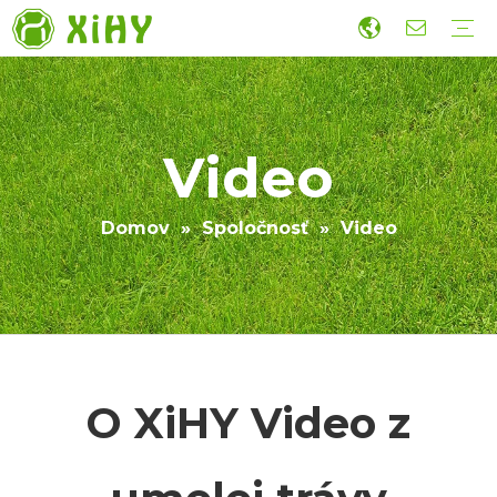
Úprava umelého trávnika
Futbalová tráva
Športová tráva
Stenová tráva
Príslušenstvo
Ekonomická výstavba Umelá tráva
Výroba
R&D
Udržateľnosť
Spolupráca
Sprievodca
Video
Video
Domov
»
Spoločnosť
»
Video
O XiHY Video z