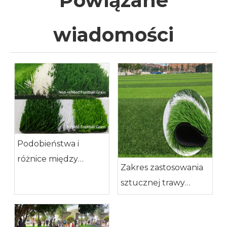
Powiązane
wiadomości
Podobieństwa i
różnice między
Zakres zastosowania
sztuczną
sztucznej trawy
nawierzchnią
piłkarskiej
wypełnioną i
niewypełnioną do piłki