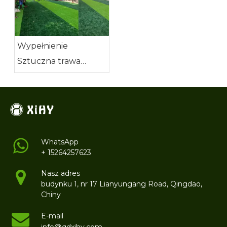
nożnej
Wypełnienie
Sztuczna trawa
piłkarska dla
przedszkola
WhatsApp
+ 15264257623
Nasz adres
budynku 1, nr 17 Lianyungang Road, Qingdao,
Chiny
E-mail