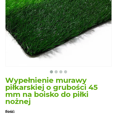
Wypełnienie murawy
piłkarskiej o grubości 45
mm na boisko do piłki
nożnej
Ilość: