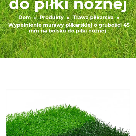
do piłki nożnej
Dom
»
Produkty
»
Trawa piłkarska
»
Wypełnienie murawy piłkarskiej o grubości 45
mm na boisko do piłki nożnej