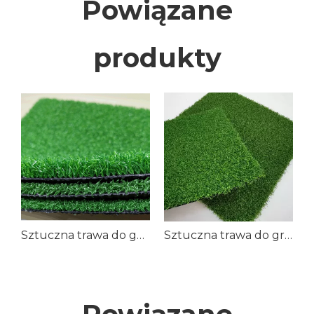
Powiązane
produkty
 piłki nożnej
Sztuczna trawa do golfa na świeżym powietrzu
Sztuczna trawa do gry w golfa