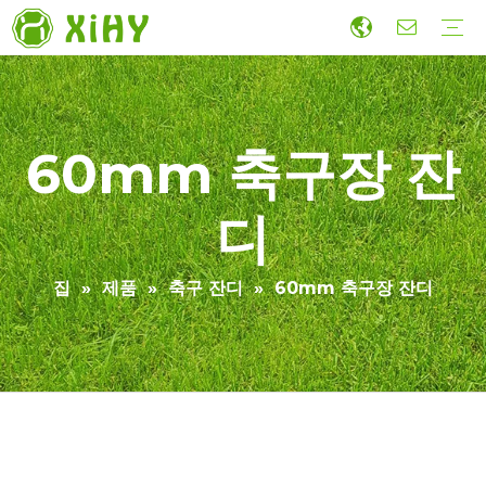
인공 잔디 조경
축구 잔디
스포츠 잔디
벽 잔디
부속품
경제 건설 인공 잔디
생산
연구개발
지속 가능성
협동
가이드
동영상
60mm 축구장 잔
디
집
»
제품
»
축구 잔디
»
60mm 축구장 잔디