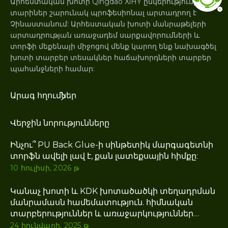
Արհեստական ​​խոտի Qingdao XiHY ընկերությունը
տարիներ շարունակ պրոֆեսիոնալ արտադրող է
Չինաստանում: Արհեստական ​​խոտի մանրաթելերի
արտադրության առաջադեմ սարքավորումների և
տորֆի մեքենայի միջոցով մենք կարող ենք նախագծել
խոտի տարբեր տեսակներ հաճախորդների տարբեր
պահանջների համար:
Արագ հղումներ
Վերջին նորությունները
Ինչու՞ PU Back Glue-ի սինթետիկ մարգագետնի
տորֆն ավելի լավ է, քան լատեքսային հիմքը:
10 հուլիսի, 2026 թ
Կանաչ խոտի և KDK խոտածածկի տեղադրման
մանրամասն համեմատություն. հիմնական
տարբերություններ և առաջարկություններ
լավագույն ծախսարդյունավետ արհեստական ​​
24 հունվարի, 2025 թ