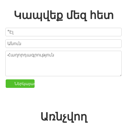
Կապվեք մեզ հետ
Ներկայացրե՛ք
Առնչվող