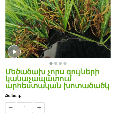
Մեծածախ չորս գույների
կանաչապատում
արհեստական ​​խոտածածկ
Քանակ.