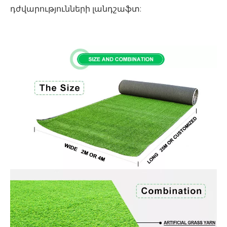
դժվարությունների լանդշաֆտ: