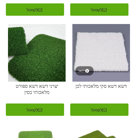
לִשְׁאוֹל
לִשְׁאוֹל
וִידֵאוֹ
דשא דשא סקי מלאכותי לבן
יצרני דשא דשא ספורט
מלאכותי בסין
לִשְׁאוֹל
לִשְׁאוֹל