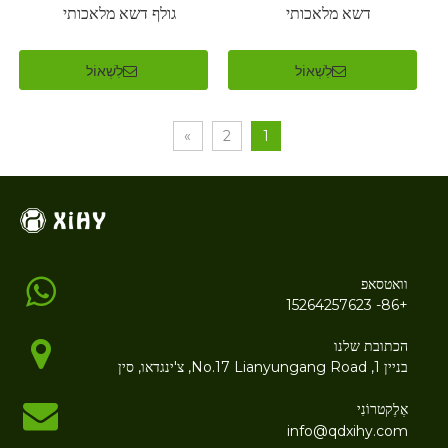
דשא מלאכותי
גולף דשא מלאכותי
לִשְׁאוֹל
לִשְׁאוֹל
»
2
1
וואטסאפ
+86- 15264257623
הכתובת שלנו
בניין 1, No.17 Lianyungang Road, צ'ינגדאו, סין
אֶלֶקטרוֹנִי
info@qdxihy.com