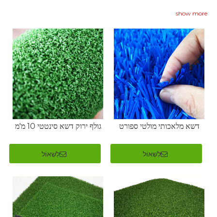
show more
דשא מלאכותי מולטי ספורט
גולף ירוק דשא סינטטי 10 מ'מ
לִשְׁאוֹל
לִשְׁאוֹל