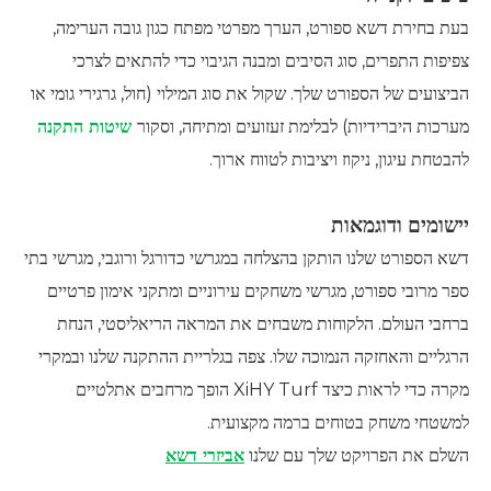
בעת בחירת דשא ספורט, הערך מפרטי מפתח כגון גובה הערימה,
צפיפות התפרים, סוג הסיבים ומבנה הגיבוי כדי להתאים לצרכי
הביצועים של הספורט שלך. שקול את סוג המילוי (חול, גרגירי גומי או
מערכות היברידיות) לבלימת זעזועים ומתיחה, וסקור
שיטות התקנה
להבטחת עיגון, ניקוז ויציבות לטווח ארוך.
יישומים ודוגמאות
דשא הספורט שלנו הותקן בהצלחה במגרשי כדורגל ורוגבי, מגרשי בתי
ספר מרובי ספורט, מגרשי משחקים עירוניים ומתקני אימון פרטיים
ברחבי העולם. הלקוחות משבחים את המראה הריאליסטי, הנחת
הרגליים והאחזקה הנמוכה שלו. צפה בגלריית ההתקנה שלנו ובמקרי
מקרה כדי לראות כיצד XiHY Turf הופך מרחבים אתלטיים
למשטחי משחק בטוחים ברמה מקצועית.
השלם את הפרויקט שלך עם שלנו
אביזרי דשא