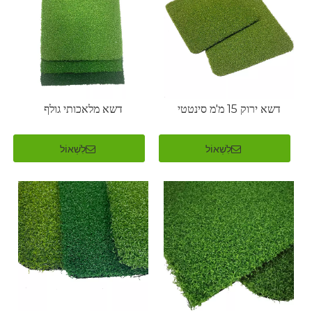
דשא ירוק 15 מ'מ סינטטי
דשא מלאכותי גולף
לִשְׁאוֹל
לִשְׁאוֹל