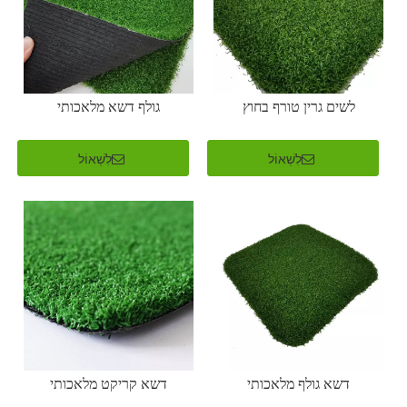
לשים גרין טורף בחוץ
גולף דשא מלאכותי
לִשְׁאוֹל
לִשְׁאוֹל
דשא גולף מלאכותי
דשא קריקט מלאכותי