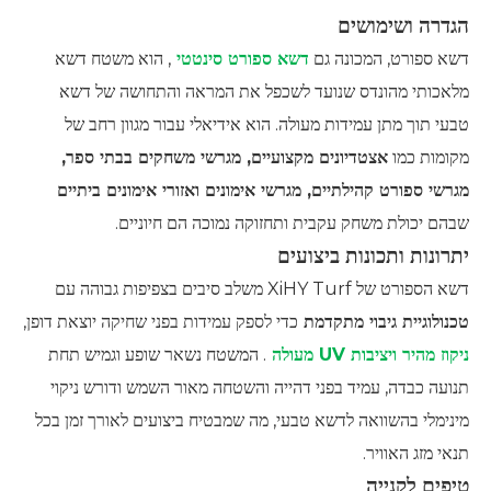
הגדרה ושימושים
דשא ספורט, המכונה גם
דשא ספורט סינטטי
, הוא משטח דשא
מלאכותי מהונדס שנועד לשכפל את המראה והתחושה של דשא
טבעי תוך מתן עמידות מעולה. הוא אידיאלי עבור מגוון רחב של
מקומות כמו
אצטדיונים מקצועיים, מגרשי משחקים בבתי ספר,
מגרשי ספורט קהילתיים, מגרשי אימונים ואזורי אימונים ביתיים
שבהם יכולת משחק עקבית ותחזוקה נמוכה הם חיוניים.
יתרונות ותכונות ביצועים
דשא הספורט של XiHY Turf משלב סיבים בצפיפות גבוהה עם
טכנולוגיית גיבוי מתקדמת
כדי לספק עמידות בפני שחיקה יוצאת דופן,
ניקוז מהיר ויציבות UV מעולה
. המשטח נשאר שופע וגמיש תחת
תנועה כבדה, עמיד בפני דהייה והשטחה מאור השמש ודורש ניקוי
מינימלי בהשוואה לדשא טבעי, מה שמבטיח ביצועים לאורך זמן בכל
תנאי מזג האוויר.
טיפים לקנייה