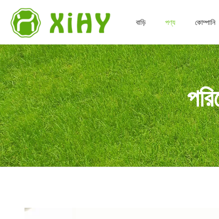
বাড়ি
পণ্য
কোম্পানি
পরিব