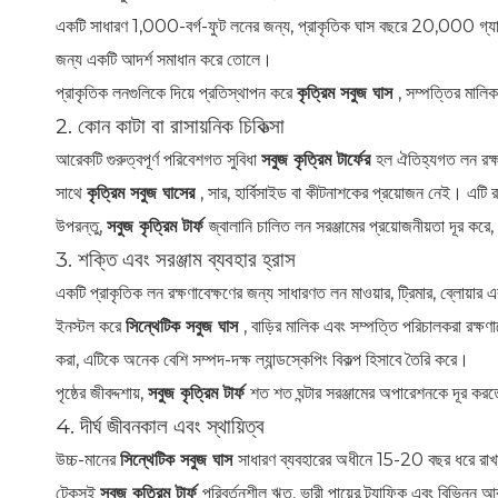
একটি সাধারণ 1,000-বর্গ-ফুট লনের জন্য, প্রাকৃতিক ঘাস বছরে 20,000 গ্
জন্য একটি আদর্শ সমাধান করে তোলে।
প্রাকৃতিক লনগুলিকে দিয়ে প্রতিস্থাপন করে
কৃত্রিম সবুজ ঘাস
, সম্পত্তির মালিক
2. কোন কাটা বা রাসায়নিক চিকিত্সা
আরেকটি গুরুত্বপূর্ণ পরিবেশগত সুবিধা
সবুজ কৃত্রিম টার্ফের
হল ঐতিহ্যগত লন রক্ষণ
সাথে
কৃত্রিম সবুজ ঘাসের
, সার, হার্বিসাইড বা কীটনাশকের প্রয়োজন নেই। এটি 
উপরন্তু,
সবুজ কৃত্রিম টার্ফ
জ্বালানি চালিত লন সরঞ্জামের প্রয়োজনীয়তা দূর ক
3. শক্তি এবং সরঞ্জাম ব্যবহার হ্রাস
একটি প্রাকৃতিক লন রক্ষণাবেক্ষণের জন্য সাধারণত লন মাওয়ার, ট্রিমার, ব্লোয়া
ইনস্টল করে
সিন্থেটিক সবুজ ঘাস
, বাড়ির মালিক এবং সম্পত্তি পরিচালকরা রক্ষ
করা, এটিকে অনেক বেশি সম্পদ-দক্ষ ল্যান্ডস্কেপিং বিকল্প হিসাবে তৈরি করে।
পৃষ্ঠের জীবদ্দশায়,
সবুজ কৃত্রিম টার্ফ
শত শত ঘন্টার সরঞ্জামের অপারেশনকে দূর কর
4. দীর্ঘ জীবনকাল এবং স্থায়িত্ব
উচ্চ-মানের
সিন্থেটিক সবুজ ঘাস
সাধারণ ব্যবহারের অধীনে 15-20 বছর ধরে রাখা
টেকসই
সবুজ কৃত্রিম টার্ফ
পরিবর্তনশীল ঋতু, ভারী পায়ের ট্র্যাফিক এবং বিভিন্ন 