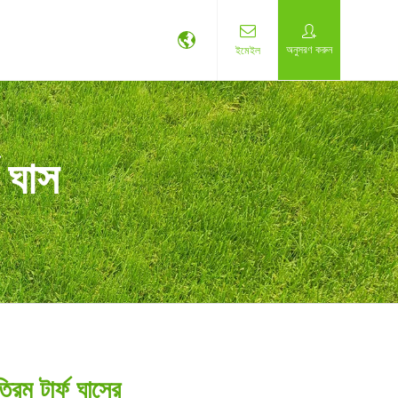
অনুসরণ করুন
ইমেইল
ফ ঘাস
্রিম টার্ফ ঘাসের