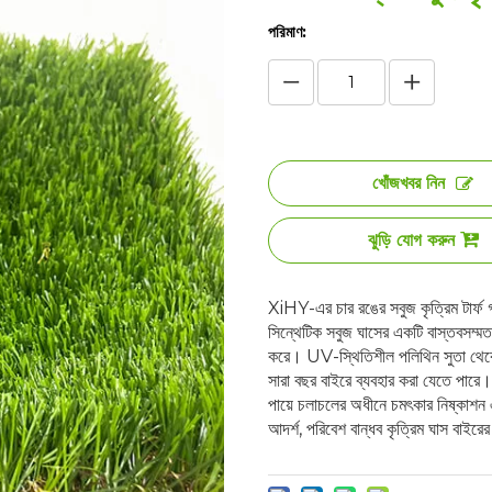
পরিমাণ:
খোঁজখবর নিন
ঝুড়ি যোগ করুন
XiHY-এর চার রঙের সবুজ কৃত্রিম টার্ফ 
সিন্থেটিক সবুজ ঘাসের একটি বাস্তবসম্মত
করে। UV-স্থিতিশীল পলিথিন সুতা থেকে ত
সারা বছর বাইরে ব্যবহার করা যেতে পারে।
পায়ে চলাচলের অধীনে চমৎকার নিষ্কাশন এ
আদর্শ, পরিবেশ বান্ধব কৃত্রিম ঘাস বাইর