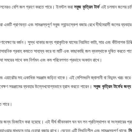
যালনেরও বেশি জল গ্রহণ করতে পারে। ইনস্টল করা
সবুজ কৃত্রিম টার্ফ
এই চলমান জলের চাহিদ
রা একটি প্রাণবন্ত এবং সামঞ্জস্যপূর্ণ সবুজ ল্যান্ডস্কেপ বজায় রেখে দীর্ঘমেয়াদী জলের ব্যব
াবেক্ষণের বর্জন। সুস্থ থাকার জন্য প্রাকৃতিক ঘাসের নিয়মিত কাটা, সার এবং কীটনাশক চিকি
রাসায়নিক প্রবাহ কমাতে সাহায্য করে যা মাটি এবং কাছাকাছি জল ব্যবস্থাকে দূষিত করতে পা
রে, যা সময়ের সাথে কম নির্গমন এবং কম পরিবেশগত প্রভাবে অবদান রাখে।
র এবং এয়ারেটর সহ একাধিক সরঞ্জাম জড়িত থাকে। এই মেশিনগুলি জ্বালানী বা বিদ্যুৎ খরচ ক
ণাবেক্ষণ সরঞ্জামের ব্যবহার উল্লেখযোগ্যভাবে হ্রাস করতে পারেন।
সবুজ কৃত্রিম টার্ফের জন্
তে পারে।
র জন্য ডিজাইন করা হয়েছে। এই দীর্ঘ জীবনকাল ঘন ঘন লন প্রতিস্থাপন বা সংস্কারের প্র
আবহাওয়ার মাধ্যমে তার চেহারা বজায় রাখে। যেহেতু এটি স্থিতিশীল এবং সামঞ্জস্যপূর্ণ থাকে,
সি