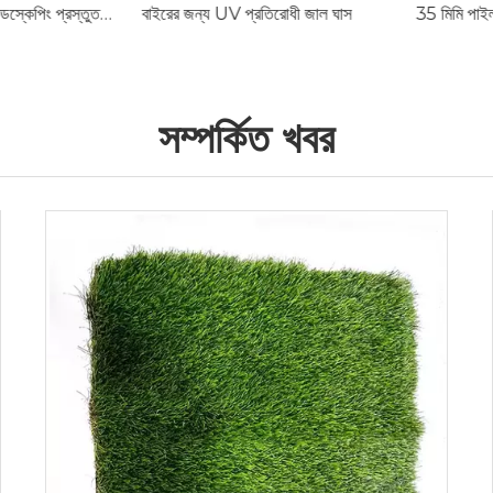
কৃত্রিম লন ঘাস টার্ফ ল্যান্ডস্কেপিং প্রস্তুতকারক
বাইরের জন্য UV প্রতিরোধী জাল ঘাস
35 মিমি পাইল উচ্
সম্পর্কিত খবর