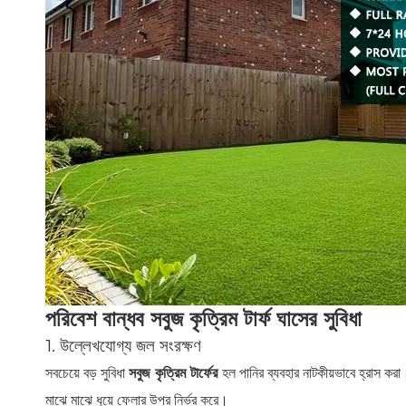
পরিবেশ বান্ধব সবুজ কৃত্রিম টার্ফ ঘাসের সুবিধা
1. উল্লেখযোগ্য জল সংরক্ষণ
সবচেয়ে বড় সুবিধা
সবুজ কৃত্রিম টার্ফের
হল পানির ব্যবহার নাটকীয়ভাবে হ্রাস ক
মাঝে মাঝে ধুয়ে ফেলার উপর নির্ভর করে।