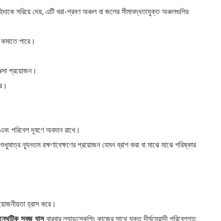
াকে সরিয়ে দেয়, এটি খরা-প্রবণ অঞ্চল বা জলের সীমাবদ্ধতাযুক্ত অঞ্চলগুলির
হার কমাতে পারে।
ত্সা প্রয়োজন।
রে।
রে এবং পরিবেশ দূষণে অবদান রাখে।
য
শুধুমাত্র ন্যূনতম রক্ষণাবেক্ষণের প্রয়োজন যেমন ব্রাশ করা বা মাঝে মাঝে পরিষ্কার
য়োজনীয়তা হ্রাস করে।
ন্থেটিক সবুজ ঘাস
বারবার ল্যান্ডস্কেপিং কাজের সাথে যুক্ত দীর্ঘমেয়াদী পরিবেশগত