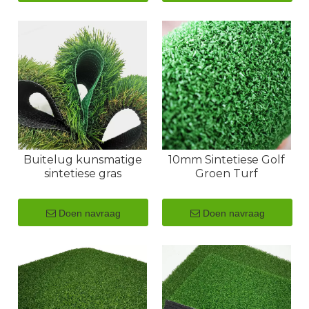
Buitelug kunsmatige
10mm Sintetiese Golf
sintetiese gras
Groen Turf
Doen navraag
Doen navraag