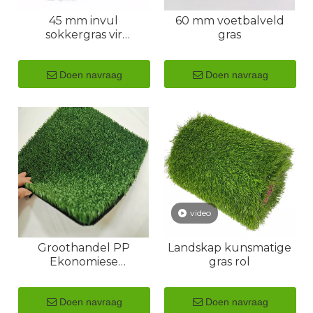
45 mm invul
60 mm voetbalveld
sokkergras vir
gras
sokkerveld
Doen navraag
Doen navraag
video
Groothandel PP
Landskap kunsmatige
Ekonomiese
gras rol
Konstruksie Sintetiese
Turf Gras Tapyt
Doen navraag
Doen navraag