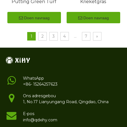
Putting Green Turf
Krieketgras
Doen navraag
Doen navraag
1
2
3
4
...
7
»
WhatsApp
+86- 15264257623
Ons adresgebou
1, No.17 Lianyungang Road, Qingdao, China
E-pos
info@qdxihy.com