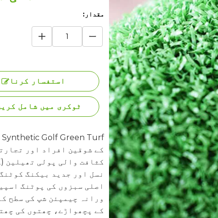
مقدار:
استفسار کرنا
ٹوکری میں شامل کری
کے شوقین افراد اور تجارتی
نسل اور جدید بیکنگ کوٹنگ 
اصلی سبزوں کی پوٹنگ اسپیڈ
ورانہ چیمپئن شپ کی سطح کے
کے پچھواڑے، چھتوں کی چھت