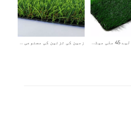
ساکر پچ کے لیے 45 ملی میٹر انفل فٹ بال ٹرف
زمین کی تزئین کی مصنوعی ٹرف