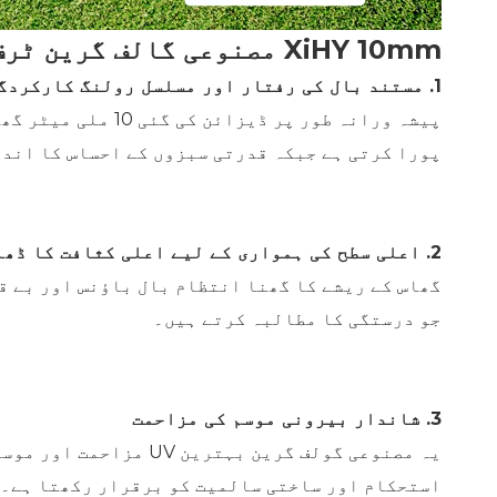
XiHY 10mm مصنوعی گالف گرین ٹرف
1. مستند بال کی رفتار اور مسلسل رولنگ کارکردگی
پیشہ ورانہ طور پ
پورا کرتی ہے جبکہ قدرتی سبزوں کے احساس کا اند
2. اعلی سطح کی ہمواری کے لیے اعلی کثافت کا ڈھانچہ
گھاس کے ریشے کا گھنا انتظام بال باؤنس اور بے قا
جو درستگی کا مطالبہ کرتے ہیں۔
3. شاندار بیرونی موسم کی مزاحمت
یہ مصنوعی گولف گرین 
استحکام اور ساختی سالمیت کو برقرار رکھتا ہے۔