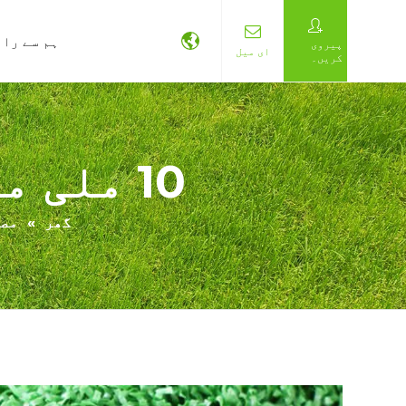
ہم سے راب
پیروی
ای میل
کریں۔
10 ملی میٹر مصنوعی گالف گرین ٹرف
گھر
»
مص