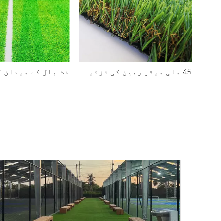
بیرونی سبز ٹرف مصنوعی گھاس
45 ملی میٹر زمین کی تزئین کی مصنوعی گھاس