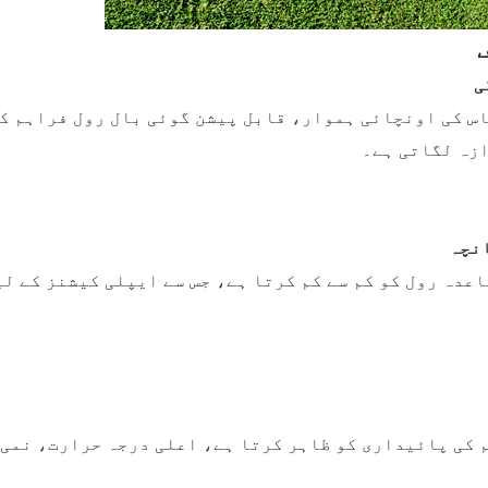
ر ڈیزائن کی گئی 10 ملی میٹر گھاس کی اونچائی ہموار، قابل پیشن گوئی ب
ازہ لگاتی ہے۔
عدہ رول کو کم سے کم کرتا ہے، جس سے ایپلی کیشنز کے ل
بہترین UV مزاحمت اور موسم کی پائیداری کو ظاہر کرتا ہے، اعلی درجہ 