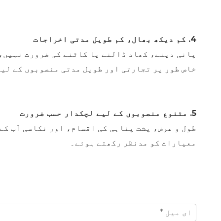
4. کم دیکھ بھال، کم طویل مدتی اخراجات
پانی دینے، کھاد ڈالنے یا کاٹنے کی ضرورت نہیں، 
خاص طور پر تجارتی اور طویل مدتی منصوبوں کے لیے
5. متنوع منصوبوں کے لیے لچکدار حسب ضرورت
طول و عرض، پشت پناہی کی اقسام، اور نکاسی آب کے
معیارات کو مدنظر رکھتے ہوئے۔