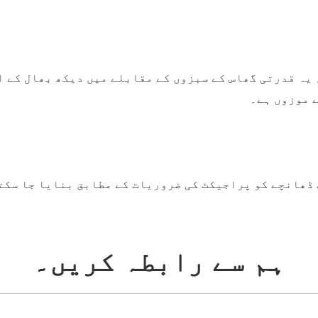
یہ قدرتی گھاس کے سبزوں کے مقابلے میں دیکھ بھال کے ا
 موزوں ہے۔
 ڈھانچے کو پراجیکٹ کی ضروریات کے مطابق بنایا جا سکت
ہم سے رابطہ کریں۔