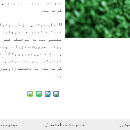
میں نصب ہوں، یہ سال بھر، 
کرتا ہے۔
10 ملی میٹر پائل کی اونچ
ٹیسٹنگ کے ذریعے کی جاتی ہ
یقینی بناتا ہے جبکہ غیر 
ہوئے، ضرورت سے زیادہ پہنن
ہے۔ ٹرف میں دوہری رنگ (زمر
گھاس کے ریشوں کا مرکب ہے،
کرتا ہے۔ یہ مختلف زاویوں 
ہے۔
یٹرز
مصنوعات کے استعمال