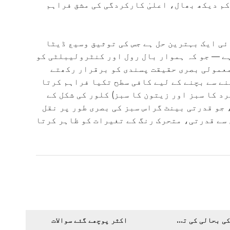
کم دیکھ بھال، اعلیٰ کارکردگی کی مشق فراہم
ائی ایک بہترین حل ہے جس کی توثیق وسیع ڈیٹا
ے — جو کہ ہموار بال رول اور کنٹرولیبلٹی کو
معمولی بصری حقیقت پسندی کو برقرار رکھتے
ے سے بچنے کے لیے کافی سطح تکیا فراہم کرتا
د کا سبز اور زیتون کا سبز) کلور کی شکل کے
 جو قدرتی بینٹ گراس سبز کی بصری طور پر نقل
سے قدرتی، متحرک رنگ کے تغیرات کو ظاہر کرتا
مصنوعات کی بحالی کی تجاویز
اکثر پوچھے گئے سوالات