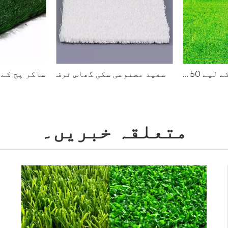
فٹ بال کے میدان کے لیے 50 ملی میٹر مصنوعی گھاس
سفید مصنوعی سکی گھاس ٹرف
متعلقہ خبریں۔