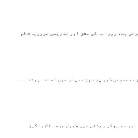
ال رول فراہم کرتی ہے، روزانہ کی مشق اور تدریسی ضروریات کو
یے مجموعی طور پر سبز معیار میں اضافہ ہوتا ہے
حرارت، نمی اور سورج کی روشنی میں طویل عرصے تک رنگین