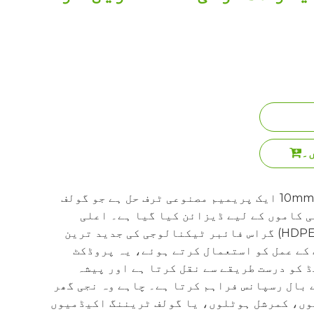
ں۔
10mm Synthetic Golf Green Turf ایک پریمیم مصنوعی ٹرف حل ہے جو گولف
 کاموں کے لیے ڈیزائن کیا گیا ہے۔ اعلی
کثافت والی پولی تھیلین (HDPE) گراس فائبر ٹیکنالوجی کی جدید ترین
کے عمل کو استعمال کرتے ہوئے، یہ پروڈکٹ
 کو درست طریقے سے نقل کرتا ہے اور پیشہ
 بال رسپانس فراہم کرتا ہے۔ چاہے وہ نجی گھر
وں، کمرشل ہوٹلوں، یا گولف ٹریننگ اکیڈمیوں