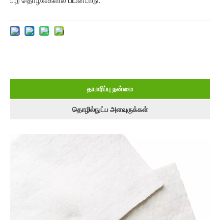
பிற தொழில்களில் பயன்பாடு.
தயாரிப்பு நன்மை
தொழில்நுட்ப அளவுருக்கள்