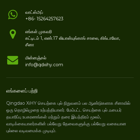
வாட்ஸ்அப்
+86- 15264257623
எங்கள் முகவரி
கட்டிடம் 1, எண்.17 லியான்யுங்காங் சாலை, கிங்டாவோ,
சீனா
மின்னஞ்சல்
info@qdxihy.com
எங்களைப் பற்றி
Qingdao XiHY செயற்கை புல் நிறுவனம் பல ஆண்டுகளாக சீனாவில்
ஒரு தொழில்முறை உற்பத்தியாளர். மேம்பட்ட செயற்கை புல் ஃபைபர்
தயாரிப்பு உபகரணங்கள் மற்றும் தரை இயந்திரம் மூலம்,
வாடிக்கையாளர்களின் பல்வேறு தேவைகளுக்கு பல்வேறு வகையான
புல்லை வடிவமைக்க முடியும்.