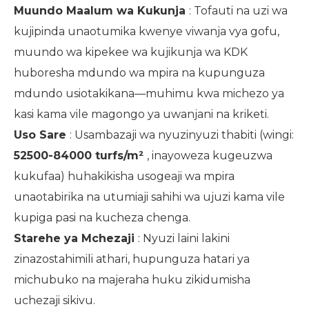
Muundo Maalum wa Kukunja
: Tofauti na uzi wa
kujipinda unaotumika kwenye viwanja vya gofu,
muundo wa kipekee wa kujikunja wa KDK
huboresha mdundo wa mpira na kupunguza
mdundo usiotakikana—muhimu kwa michezo ya
kasi kama vile magongo ya uwanjani na kriketi.
Uso Sare
: Usambazaji wa nyuzinyuzi thabiti (wingi:
52500-84000 turfs/m²
, inayoweza kugeuzwa
kukufaa) huhakikisha usogeaji wa mpira
unaotabirika na utumiaji sahihi wa ujuzi kama vile
kupiga pasi na kucheza chenga.
Starehe ya Mchezaji
: Nyuzi laini lakini
zinazostahimili athari, hupunguza hatari ya
michubuko na majeraha huku zikidumisha
uchezaji sikivu.