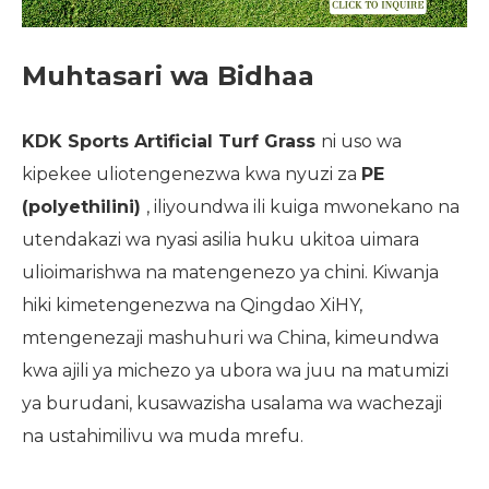
Muhtasari wa Bidhaa
KDK Sports Artificial Turf Grass
ni uso wa
kipekee uliotengenezwa kwa nyuzi za
PE
(polyethilini)
, iliyoundwa ili kuiga mwonekano na
utendakazi wa nyasi asilia huku ukitoa uimara
ulioimarishwa na matengenezo ya chini. Kiwanja
hiki kimetengenezwa na Qingdao XiHY,
mtengenezaji mashuhuri wa China, kimeundwa
kwa ajili ya michezo ya ubora wa juu na matumizi
ya burudani, kusawazisha usalama wa wachezaji
na ustahimilivu wa muda mrefu.