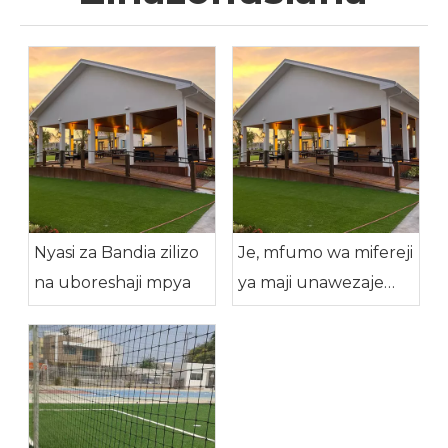
Nyasi za Bandia zilizo
Je, mfumo wa mifereji
na uboreshaji mpya
ya maji unawezaje
kuunganishwa katika
mchakato wa
kuweka nyasi bandia?