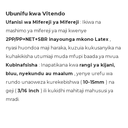
Ubunifu kwa Vitendo
Ufanisi wa Mifereji ya Mifereji
: Ikiwa na
mashimo ya mifereji ya maji kwenye
2PP/PP+NET+SBR inayounga mkono Latex
,
nyasi huondoa maji haraka, kuzuia kukusanyika na
kuhakikisha utumiaji muda mfupi baada ya mvua.
Kubinafsisha
: Inapatikana kwa
rangi ya kijani,
bluu, nyekundu au maalum
, yenye urefu wa
rundo unaoweza kurekebishwa (
10-15mm
) na
geji (
3/16 inch
) ili kukidhi mahitaji mahususi ya
mradi.