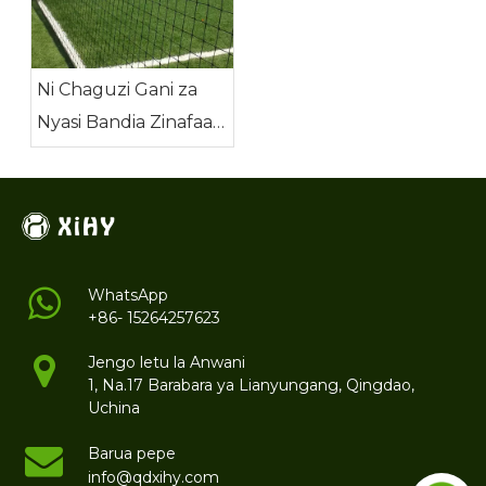
Ni Chaguzi Gani za
Nyasi Bandia Zinafaa
kwa Utendaji wa
Mwaka mzima?
WhatsApp
+86- 15264257623
Jengo letu la Anwani
1, Na.17 Barabara ya Lianyungang, Qingdao,
Uchina
Barua pepe
info@qdxihy.com