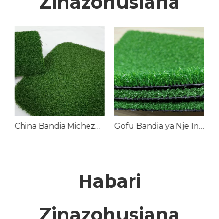
Zinazohusiana
China Bandia Michezo Turf Grass Watengenezaji
Gofu Bandia ya Nje Inaweka Turf ya Kijani
Habari
Zinazohusiana