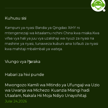
Kuhusu sisi
Kampuni ya nyasi Bandia ya Qingdao XiHY ni
mtengenezaji wa kitaalamu nchini China kwa miaka.Kwa
vifaa vya hali ya juu vya uzalishaji wa nyuzi za nyasi na
mashine ya nyasi, tunaweza kubuni aina tofauti za nyasi
kwa mahitaji mbalimbali ya wateja.
Viungo vya haraka
Habari za hivi punde
Mwongozo Kamili wa Mitindo ya Ufungaji wa Uzio
wa Uwanja wa Michezo: Kuanzia Misingi hadi
Utaalam, Nakala Hii Moja Ndiyo Unayohitaji.
Julai 24,2026