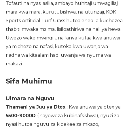
Tofauti na nyasi asilia, ambayo huhitaji umwagiliaji
mara kwa mara, kurutubishwa, na utunzaji, KDK
Sports Artificial Turf Grass hutoa eneo la kuchezea
thabiti mwaka mzima, lisiloathiriwa na hali ya hewa.
Uwezo wake mwingi unaifanya kufaa kwa anuwai
ya michezo na nafasi, kutoka kwa uwanja wa
riadha wa kitaalam hadi uwanja wa nyuma wa
makazi.
Sifa Muhimu
Uimara na Nguvu
Thamani ya Juu ya Dtex
: Kwa anuwai ya dtex ya
5500-9000D
(inayoweza kubinafsishwa), nyuzi za
nyasi hutoa nguvu za kipekee za mkazo,