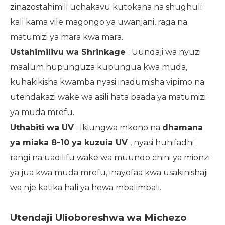
zinazostahimili uchakavu kutokana na shughuli
kali kama vile magongo ya uwanjani, raga na
matumizi ya mara kwa mara.
Ustahimilivu wa Shrinkage
: Uundaji wa nyuzi
maalum hupunguza kupungua kwa muda,
kuhakikisha kwamba nyasi inadumisha vipimo na
utendakazi wake wa asili hata baada ya matumizi
ya muda mrefu.
Uthabiti wa UV
: Ikiungwa mkono na
dhamana
ya miaka 8-10 ya kuzuia UV
, nyasi huhifadhi
rangi na uadilifu wake wa muundo chini ya mionzi
ya jua kwa muda mrefu, inayofaa kwa usakinishaji
wa nje katika hali ya hewa mbalimbali.
Utendaji Ulioboreshwa wa Michezo