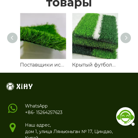
товары
Поставщики искусственной газонной травы
Крытый футбольный газон
WhatsApp
+86- 15264257623
Наш адрес,
дом 1, улица Ляньюньган № 17, Циндао,