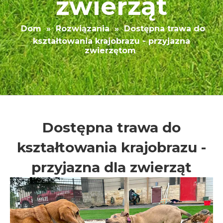
zwierząt
Dom
»
Rozwiązania
»
Dostępna trawa do
kształtowania krajobrazu - przyjazna
zwierzętom
Dostępna trawa do
kształtowania krajobrazu -
przyjazna dla zwierząt