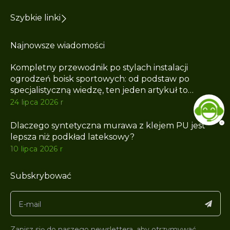
Szybkie linki
Najnowsze wiadomości
Kompletny przewodnik po stylach instalacji
ogrodzeń boisk sportowych: od podstaw po
specjalistyczną wiedzę, ten jeden artykuł to
wszystko, czego potrzebujesz
24 lipca 2026 r
Dlaczego syntetyczna murawa z klejem PU jest
lepsza niż podkład lateksowy?
10 lipca 2026 r
Subskrybować
Zapisz się do naszego newslettera, aby otrzymywać