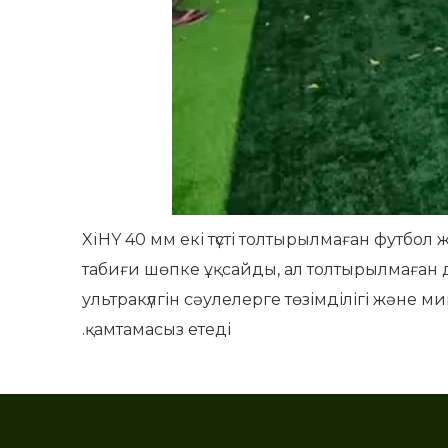
XiHY 40 мм екі түсті толтырылмаған футбо
табиғи шөпке ұқсайды, ал толтырылмаған ди
ультракүлгін сәулелерге төзімділігі және 
қамтамасыз етеді.