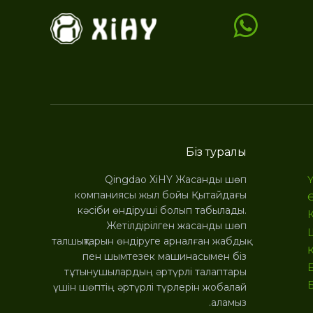
Біз туралы
Qingdao XiHY Жасанды шөп
компаниясы жыл бойы Қытайдағы
кәсіби өндіруші болып табылады.
Жетілдірілген жасанды шөп
талшықтарын өндіруге арналған жабдық
пен шымтезек машинасымен біз
тұтынушылардың әртүрлі талаптары
үшін шөптің әртүрлі түрлерін жобалай
аламыз.