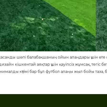
л жасанды шөпі балабақшаның ойын алаңдары үшін өт
зайн кішкентай аяқтар үшін қауіпсіз жұмсақ, тегіс б
минималды күтімі бар бұл футбол алаңы жыл бойы таза,