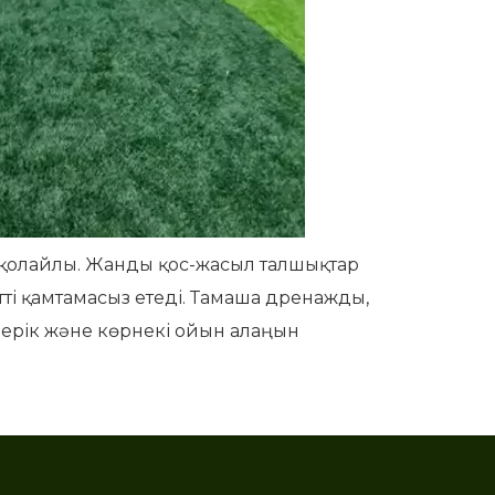
е қолайлы. Жанды қос-жасыл талшықтар
етті қамтамасыз етеді. Тамаша дренажды,
 берік және көрнекі ойын алаңын