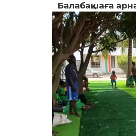
Балабақшаға ар