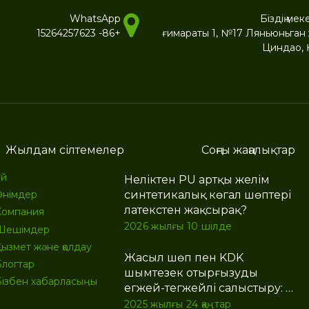
WhatsApp
Біздің ме
+86- 15264257623
ғимараты 1, №17 Ляньюньган
Циндао, 
Жылдам сілтемелер
Соңғы жаңалықтар
Үй
Неліктен PU артқы желім
синтетикалық көгал шөптері
Өнімдер
латекстен жақсырақ?
Компания
2026 жылғы 10 шілде
Шешімдер
Қызмет және қолдау
Жасыл шөп пен KDK
Блогтар
шымтезек отырғызуды
Бізбен хабарласыңы
егжей-тегжейлі салыстыру: ең
жақсы үнемді жасанды
2025 жылғы 24 қаңтар