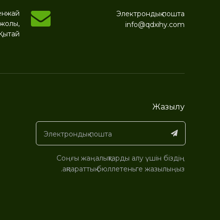
кенжай
Электрондық пошта
 жолы,
info@qdxihy.com
Қытай
Жазылу
Соңғы жаңалықтарды алу үшін біздің
ақпараттық бюллетеньге жазылыңыз.