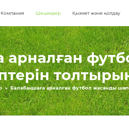
Компания
Шешімдер
Қызмет және қолдау
Экономикалық құрылыс Жасанды шөп
а арналған фут
птерін толтыры
р
»
Балабақшаға арналған футбол жасанды шөп