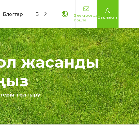
Блогтар
Бізбен хабарласыңы
Электрондық
Бақылаңыз
пошта
бол жасанды
ңыз
терін толтыру