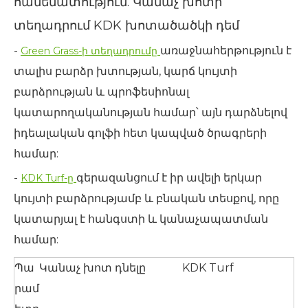
համեմատություն. Կանաչ խոտի
տեղադրում KDK խոտածածկի դեմ
-
առաջնահերթություն է
Green Grass-ի տեղադրումը
տալիս բարձր խտության, կարճ կույտի
բարձրության և պրոֆեսիոնալ
կատարողականության համար՝ այն դարձնելով
իդեալական գոլֆի հետ կապված ծրագրերի
համար:
-
գերազանցում է իր ավելի երկար
KDK Turf-ը
կույտի բարձրությամբ և բնական տեսքով, որը
կատարյալ է հանգստի և կանաչապատման
համար:
Պա
Կանաչ խոտ դնելը
KDK Turf
րամ