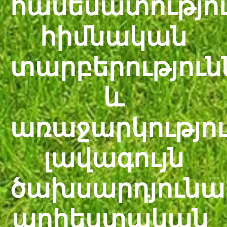
համեմատությու
հիմնական
տարբերություն
և
առաջարկությու
լավագույն
ծախսարդյուն
արհեստական ​​