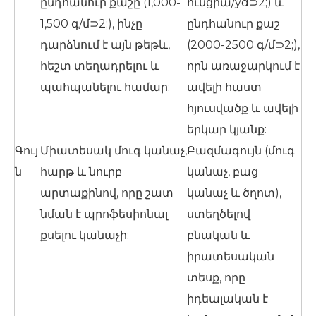
ընդհանուր քաշը (1,000-
ունցիա/yd⊃2;) և
1,500 գ/մ⊃2;), ինչը
ընդհանուր քաշ
դարձնում է այն թեթև,
(2000-2500 գ/մ⊃2;),
հեշտ տեղադրելու և
որն առաջարկում է
պահպանելու համար:
ավելի հաստ
հյուսվածք և ավելի
երկար կյանք:
Գույ
Միատեսակ մուգ կանաչ,
Բազմագույն (մուգ
ն
հարթ և նուրբ
կանաչ, բաց
արտաքինով, որը շատ
կանաչ և ծղոտ),
նման է պրոֆեսիոնալ
ստեղծելով
քսելու կանաչի:
բնական և
իրատեսական
տեսք, որը
իդեալական է