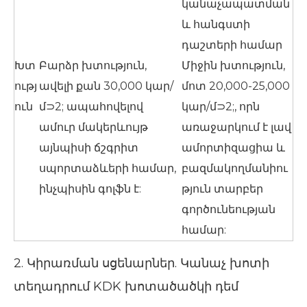
կանաչապատման
և հանգստի
դաշտերի համար
Խտ
Բարձր խտություն,
Միջին խտություն,
ությ
ավելի քան 30,000 կար/
մոտ 20,000-25,000
ուն
մ⊃2; ապահովելով
կար/մ⊃2;, որն
ամուր մակերևույթ
առաջարկում է լավ
այնպիսի ճշգրիտ
ամորտիզացիա և
սպորտաձևերի համար,
բազմակողմանիու
ինչպիսին գոլֆն է:
թյուն տարբեր
գործունեության
համար:
2. Կիրառման սցենարներ. Կանաչ խոտի
տեղադրում KDK խոտածածկի դեմ