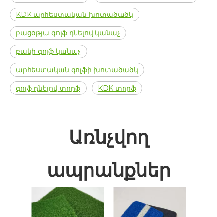
KDK արհեստական ​​խոտածածկ
բացօթյա գոլֆ դնելով կանաչ
բակի գոլֆ կանաչ
արհեստական ​​գոլֆի խոտածածկ
գոլֆ դնելով տորֆ
KDK տորֆ
Առնչվող
ապրանքներ