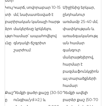
ետր
Կույ
Կարճ, սովորաբար 10-15
Միջինից երկար,
տի
մմ, նախատեսված է
ընդհանուր
բար
իրական կանաչի հարթ
առմամբ 25-40 մմ,
ձրո
մակերեսը կրկնելու
փափկության և
ւթյո
համար՝ ապահովելով
առաձգականությ
ւնը
գնդակի ճշգրիտ
ան համար
շարժում:
գանգուր
մանրաթելերով,
հարմար է
բազմաֆունկցիոն
ալ տարածքների
համար:
Քաշ
Դեմքի ցածր քաշը (30-50
Դեմքի ավելի
ը
ունցիա/yd⊃2;) և
բարձր քաշ (50-70