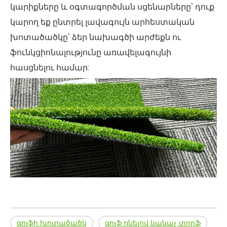
կարիքները և օգտագործման սցենարները՝ դուք
կարող եք ընտրել լավագույն արհեստական ​​
խոտածածկը՝ ձեր նախագծի արժեքն ու
ֆունկցիոնալությունը առավելագույնի
հասցնելու համար:
գոլֆի խոտածածկ
գոլֆ դնելով կանաչ տորֆ