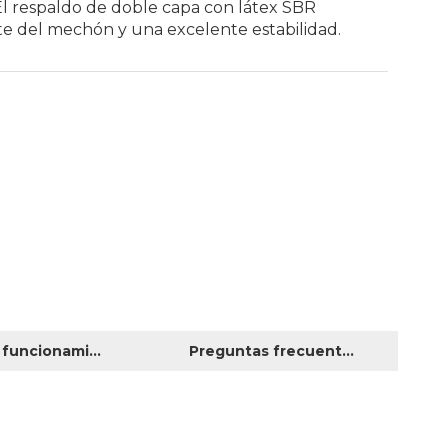
 El respaldo de doble capa con látex SBR
te del mechón y una excelente estabilidad.
Guía de funcionamiento del producto
Preguntas frecuentes