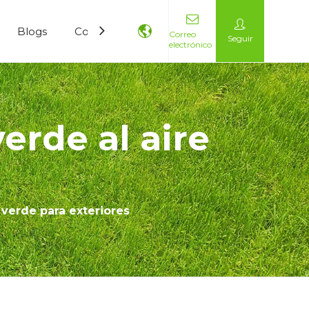
Blogs
Contáctenos
Correo
Seguir
electrónico
erde al aire
l verde para exteriores