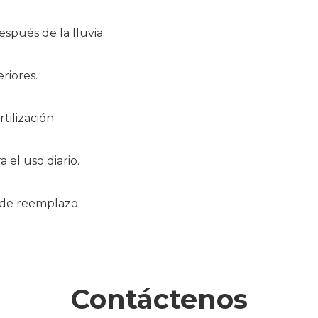
pués de la lluvia.
riores.
tilización.
 el uso diario.
s de reemplazo.
Contáctenos