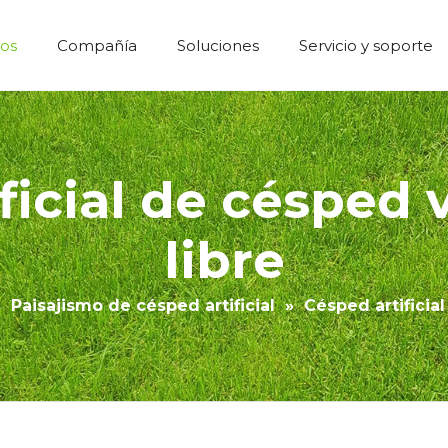
os
Compañía
Soluciones
Servicio y soporte
Césped Artificial Construcción Económica
ficial de césped v
libre
»
Paisajismo de césped artificial
»
Césped artificia