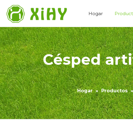
Hogar
Product
Paisajismo de césped artificial
Césped arti
Hogar
»
Productos