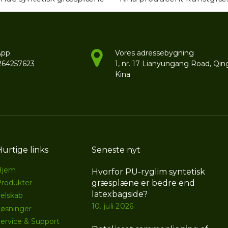
App
Vores adressebygning
264257623
1, nr. 17 Lianyungang Road, Qin
Kina
Hurtige links
Seneste nyt
Hjem
Hvorfor PU-ryglim syntetisk
græsplæne er bedre end
Produkter
latexbagside?
elskab
10. juli 2026
øsninger
ervice & Support