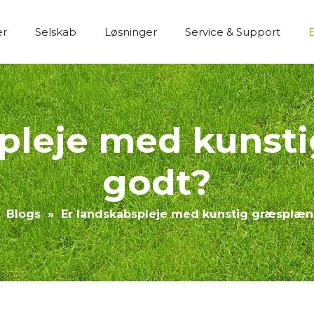
er
Selskab
Løsninger
Service & Support
Økonomisk Byggeri Kunstgræs
spleje med kunst
godt?
»
Blogs
»
Er landskabspleje med kunstig græsplæn