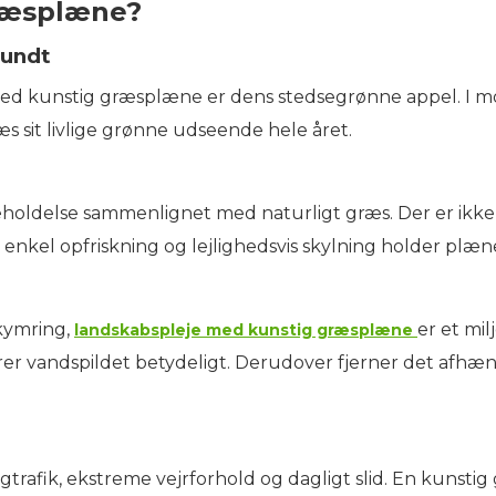
græsplæne?
rundt
med kunstig græsplæne er dens stedsegrønne appel. I mo
s sit livlige grønne udseende hele året.
oldelse sammenlignet med naturligt græs. Der er ikke 
enkel opfriskning og lejlighedsvis skylning holder plænen 
kymring,
er et mil
landskabspleje med kunstig græsplæne
er vandspildet betydeligt. Derudover fjerner det afhæng
rafik, ekstreme vejrforhold og dagligt slid. En kunstig 