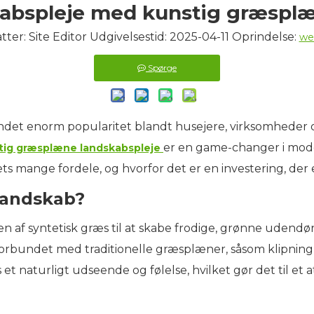
kabspleje med kunstig græspl
tter: Site Editor Udgivelsestid: 2025-04-11 Oprindelse:
we
Spørge
det enorm popularitet blandt husejere, virksomheder og
er en game-changer i mode
tig græsplæne landskabspleje
s mange fordele, og hvorfor det er en investering, der 
landskab?
af ​​syntetisk græs til at skabe frodige, grønne udendø
forbundet med traditionelle græsplæner, såsom klipning
naturligt udseende og følelse, hvilket gør det til et attr