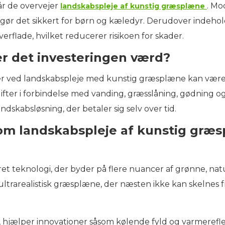
år de overvejer
. Mo
landskabspleje af kunstig græsplæne
lket gør det sikkert for børn og kæledyr. Derudover ind
rflade, hvilket reducerer risikoen for skader.
er det investeringen værd?
er ved landskabspleje med kunstig græsplæne kan være h
gifter i forbindelse med vanding, græsslåning, gødning 
skabsløsning, der betaler sig selv over tid.
 om landskabspleje af kunstig græ
 teknologi, der byder på flere nuancer af grønne, nat
ultrarealistisk græsplæne, der næsten ikke kan skelnes f
s, hjælper innovationer såsom kølende fyld og varmere