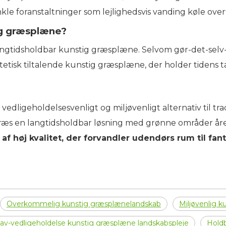
e foranstaltninger som lejlighedsvis vanding køle over
tig græsplæne?
langtidsholdbar kunstig græsplæne. Selvom gør-det-selv-i
tisk tiltalende kunstig græsplæne, der holder tidens t
 vedligeholdelsesvenligt og miljøvenligt alternativ til tra
græs en langtidsholdbar løsning med grønne områder år
f høj kvalitet, der forvandler udendørs rum til fant
Overkommelig kunstig græsplænelandskab
Miljøvenlig 
av-vedligeholdelse kunstig græsplæne landskabspleje
Hold