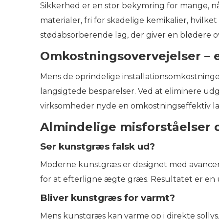
Sikkerhed er en stor bekymring for mange, n
materialer, fri for skadelige kemikalier, hvi
stødabsorberende lag, der giver en blødere ove
Omkostningsovervejelser – 
Mens de oprindelige installationsomkostning
langsigtede besparelser. Ved at eliminere ud
virksomheder nyde en omkostningseffektiv land
Almindelige misforståelser
Ser kunstgræs falsk ud?
Moderne kunstgræs er designet med avanceret
for at efterligne ægte græs. Resultatet er en 
Bliver kunstgræs for varmt?
Mens kunstgræs kan varme op i direkte solly