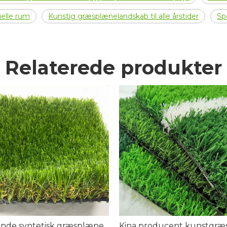
ielle rum
Kunstig græsplænelandskab til alle årstider
Sp
Relaterede produkter
ende syntetisk græsplæne