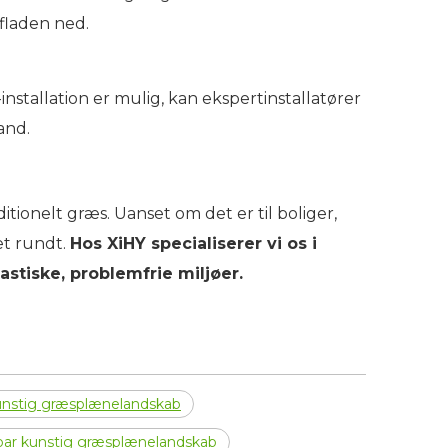
fladen ned.
nstallation er mulig, kan ekspertinstallatører
and.
ditionelt græs. Uanset om det er til boliger,
et rundt.
Hos XiHY specialiserer vi os i
astiske, problemfrie miljøer.
kunstig græsplænelandskab
bar kunstig græsplænelandskab