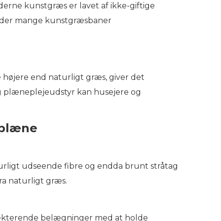
derne kunstgræs er lavet af ikke-giftige
eholder mange kunstgræsbaner
øjere end naturligt græs, giver det
og plæneplejeudstyr kan husejere og
splæne
urligt udseende fibre og endda brunt stråtag
ra naturligt græs.
flekterende belægninger med at holde