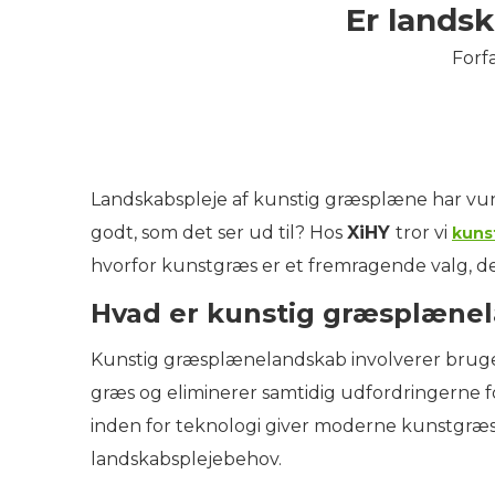
Er lands
Forfa
Landskabspleje af kunstig græsplæne har vun
godt, som det ser ud til? Hos
XiHY
tror vi
kuns
hvorfor kunstgræs er et fremragende valg, det
Hvad er kunstig græsplæne
Kunstig græsplænelandskab involverer brugen 
græs og eliminerer samtidig udfordringerne 
inden for teknologi giver moderne kunstgræs et 
landskabsplejebehov.