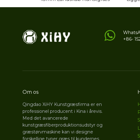
Whats
+86- 15
Om os
Qingdao XiHY Kunstgræsfirma er en
professionel producent i Kina i årevis.
Med det avancerede
S
kunstgræsfiberproduktionsudstyr og
L
græstørvmaskine kan vi designe
S
forskellige typer græs til kundernes