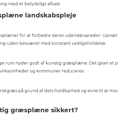
ering med et betydeligt afkast.
splæne landskabspleje
splæner for at forbedre deres udendørsarealer. Uanset o
kning uden besværet med konstant vedligeholdelse.
ige rum nyder godt af kunstig græsplæne. Det giver et p
r virksomheder og kommuner reduceres.
tgræs på grund af dets holdbarhed og evne til at modstå
tig græsplæne sikkert?