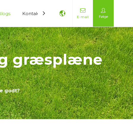
Blogs
Kontakt os
Følge
E-mail
ig græsplæne
e godt?