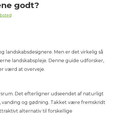
æne godt?
bsted
 landskabsdesignere. Men er det virkelig så
rne landskabspleje. Denne guide udforsker,
er værd at overveje.
rsrum. Det efterligner udseendet af naturligt
, vanding og gødning. Takket være fremskridt
aktivt alternativ til forskellige