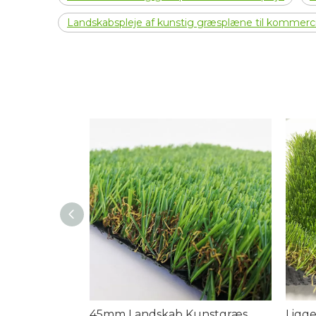
Landskabspleje af kunstig græsplæne til kommerc
45mm Landskab Kunstgræs
Ligg